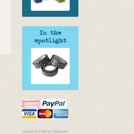
In the
spotlight
created & CMS by Deltacom