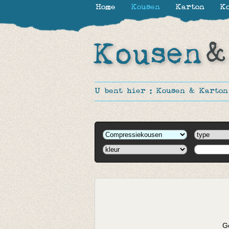
Home
Kousen
Karton
Ko
U bent hier :
Kousen & Karton
Ge