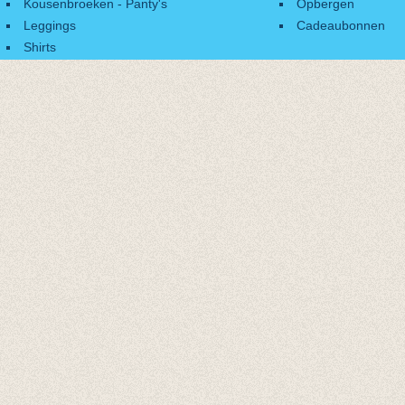
Kousenbroeken - Panty's
Opbergen
Leggings
Cadeaubonnen
Shirts
Accessoires
Cadeaubonnen