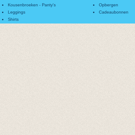
Kousenbroeken - Panty's
Opbergen
Leggings
Cadeaubonnen
Shirts
Accessoires
Cadeaubonnen