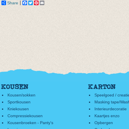
Share
Facebook
Twitter
Pinterest
Email
KOUSEN
KARTON
Kousen/sokken
Speelgoed / creati
Sportkousen
Masking tape/Wash
Kniekousen
Interieurdecoratie
Compressiekousen
Kaartjes enzo
Kousenbroeken - Panty's
Opbergen