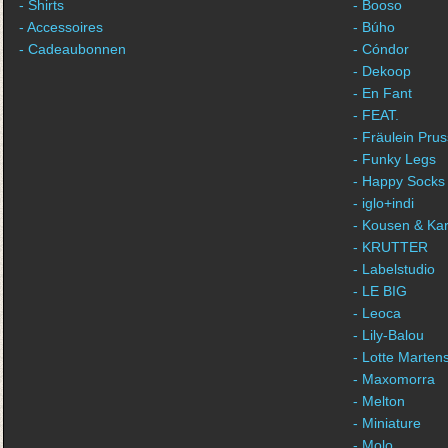
- Shirts
- Booso
- Accessoires
- Búho
- Cadeaubonnen
- Cóndor
- Dekoop
- En Fant
- FEAT.
- Fräulein Prus
- Funky Legs
- Happy Socks
- iglo+indi
- Kousen & Ka
- KRUTTER
- Labelstudio
- LE BIG
- Leoca
- Lily-Balou
- Lotte Marten
- Maxomorra
- Melton
- Miniature
- Molo