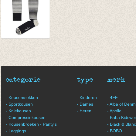
Compressie kousen
stripe
€ 17,95
categorie
type
merk
- Kousen/sokken
- Kinderen
- 4FF
- Sportkousen
- Dames
- Alba of Denm
- Kniekousen
- Heren
- Apollo
- Compressiekousen
- Baba Kidswe
- Kousenbroeken - Panty's
- Black & Blan
- Leggings
- BOBO