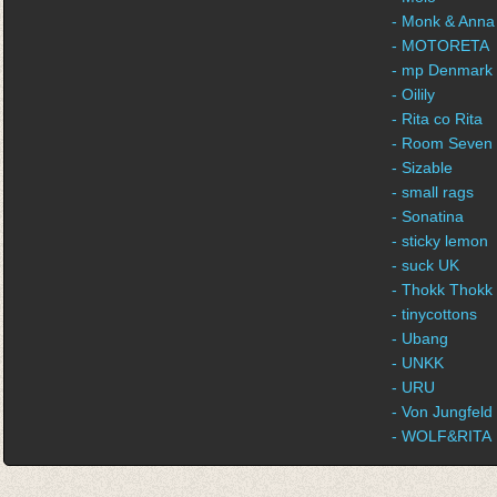
- Monk & Anna
- MOTORETA
- mp Denmark
- Oilily
- Rita co Rita
- Room Seven
- Sizable
- small rags
- Sonatina
- sticky lemon
- suck UK
- Thokk Thokk
- tinycottons
- Ubang
- UNKK
- URU
- Von Jungfeld
- WOLF&RITA