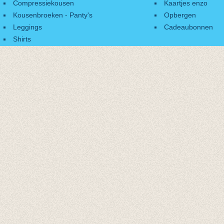
Compressiekousen
Kaartjes enzo
Kousenbroeken - Panty's
Opbergen
Leggings
Cadeaubonnen
Shirts
Accessoires
Cadeaubonnen