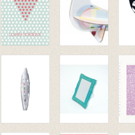
Postkaart 'KERST'
Pop-out kaart Duif
Pop ou
Heart
€ 4,95
'Ekster
€ 1,00
€ 3,75
Deco Pen Poesjes
'Frame-it' sticky
Notabo