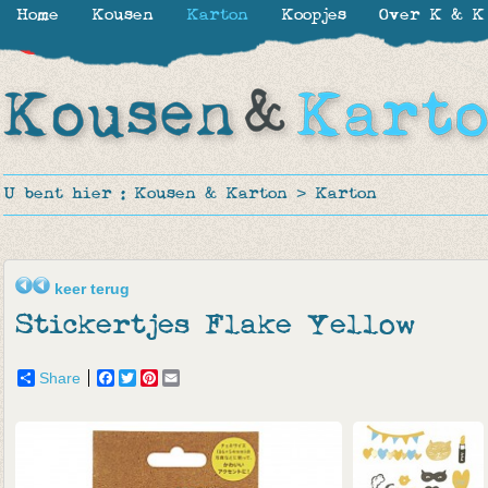
Home
Kousen
Karton
Koopjes
Over K & K
-48%
U bent hier :
Kousen & Karton
>
Karton
keer terug
Stickertjes Flake Yellow
Share
Facebook
Twitter
Pinterest
Email