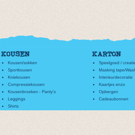
KOUSEN
KARTON
Kousen/sokken
Speelgoed / creati
Sportkousen
Masking tape/Wash
Kniekousen
Interieurdecoratie
Compressiekousen
Kaartjes enzo
Kousenbroeken - Panty's
Opbergen
Leggings
Cadeaubonnen
Shirts
Accessoires
Cadeaubonnen