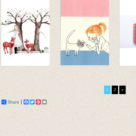
€ 4,95
memo's mint - large
€ 3,25
€ 9,95
Kerstkaartenset
Postkaart Cheri
Notabo
'Witte kerst'
€ 2,00
Baby 
€ 13,55
€ 8,95
1
2
»
Share
Facebook
Twitter
Pinterest
Email