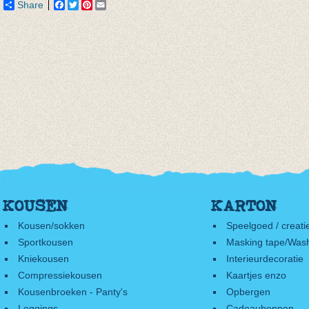
Share
Facebook
Twitter
Pinterest
Email
KOUSEN
KARTON
Kousen/sokken
Speelgoed / creati
Sportkousen
Masking tape/Wash
Kniekousen
Interieurdecoratie
Compressiekousen
Kaartjes enzo
Kousenbroeken - Panty's
Opbergen
Leggings
Cadeaubonnen