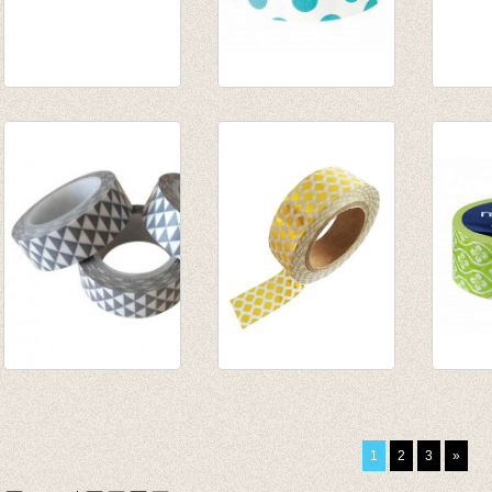
Washi tape -
washi/masking tape
Maskin
Garland Charcoal
Turquoise Dots
Goldf
gray
€ 2,50
€ 2,95
€ 3,35
Masking tape
washi/masking tape
washi
grafische
Gold foil print
Hanab
driekhoekjes grijs
€ 3,50
€ 2,80
1
2
3
»
€ 3,20