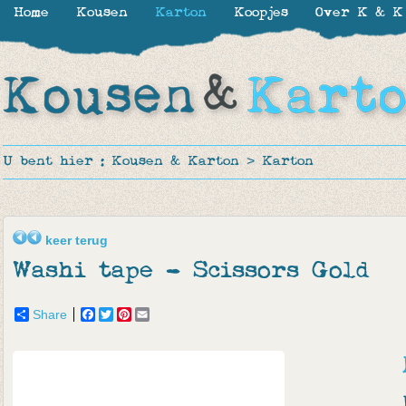
Home
Kousen
Karton
Koopjes
Over K & K
U bent hier :
Kousen & Karton
>
Karton
keer terug
Washi tape - Scissors Gold
Share
Facebook
Twitter
Pinterest
Email