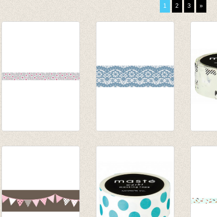
1
2
3
»
washi/masking tape
Washi tape - Lace
washi
Grey Plum flower
blue
Frenc
€ 2,80
€ 3,35
€ 2,95