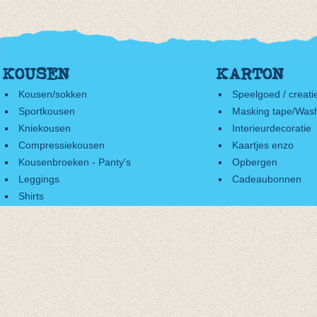
KOUSEN
KARTON
Kousen/sokken
Speelgoed / creati
Sportkousen
Masking tape/Wash
Kniekousen
Interieurdecoratie
Compressiekousen
Kaartjes enzo
Kousenbroeken - Panty's
Opbergen
Leggings
Cadeaubonnen
Shirts
Accessoires
Cadeaubonnen