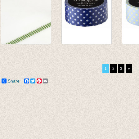
maskin tape/washi
washi/masking tape
washi
tape diamant
Navy met stipjes
lavend
zilver/groen
€ 2,50
€ 2,50
1
2
3
»
€ 3,30
Share
Facebook
Twitter
Pinterest
Email