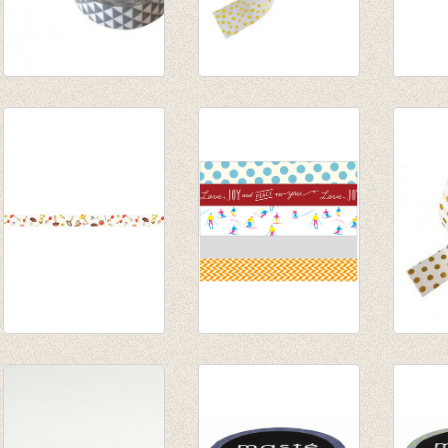
Masking tape
washi/masking tape
Washi 
grafische
white gold + foil
Berry 
driekhoekjes grijs
sprinkles
€ 3,35
€ 3,20
€ 3,50
Masking tape -
Washi tape
washi
Muschroom
Christmas gift set
white 
€ 2,95
ski
€ 3,50
€ 2,50
€ 16,95