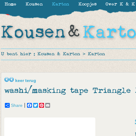
Home
Kousen
Karton
Koopjes
Over K & K
-15%
U bent hier :
Kousen & Karton
>
Karton
keer terug
washi/masking tape Triangle 
Share
Facebook
Twitter
Pinterest
Email