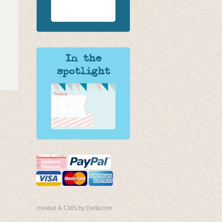
In the
spotlight
created & CMS by Deltacom