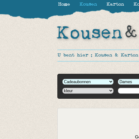
Home
Kousen
Karton
Ko
U bent hier :
Kousen & Karton
Ge