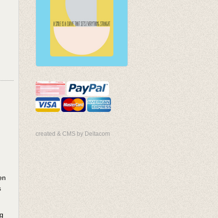
created & CMS by Deltacom
en
s
ng