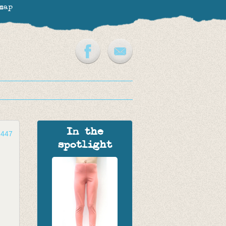
map
In the
2447
spotlight