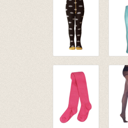
broekkousen
Kousenb
'bollen' zwart/grijs
lichtbla
€ 13,95
€ 9,95
€ 6,97