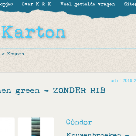
opjes
Over K & K
Veel gestelde vragen
Site
>
Kousen
art.n° 2019-
hen green - ZONDER RIB
Cóndor
Kousenbroeken -