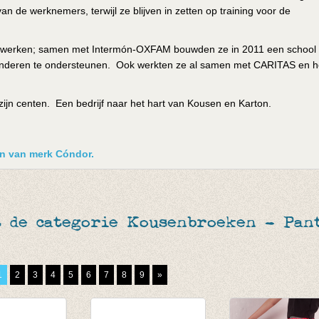
n de werknemers, terwijl ze blijven in zetten op training voor de
le werken; samen met Intermón-OXFAM bouwden ze in 2011 een school 
kinderen te ondersteunen. Ook werkten ze al samen met CARITAS en h
n zijn centen. Een bedrijf naar het hart van Kousen en Karton.
ken van merk Cóndor.
 de categorie Kousenbroeken - Pant
1
2
3
4
5
6
7
8
9
»