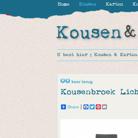
Home
Kousen
Karton
Ko
-30%
-50%
-20%
-60%
-70%
U bent hier :
Kousen & Karton
keer terug
Kousenbroek Lic
Share
Facebook
Twitter
Pinterest
Email