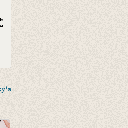
in
et
y's