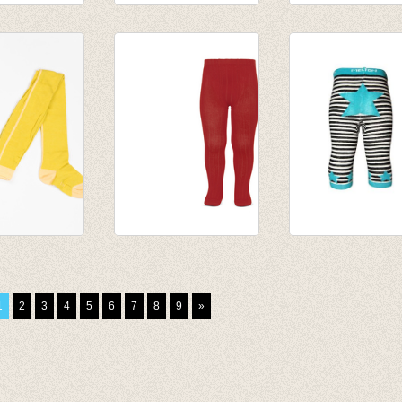
tallic Tiger
Kousenbroek Ovo
Kousenbroek me
Tight Phantom
fijne rib Zafiro
€ 21,95
van € 12,50
tot € 16,50
roek Thea
Kousenbroek met
Schattige
Gold
fijne rib rood
gestreepte
van € 11,50
kousenbroek
1
2
3
4
5
6
7
8
9
»
tot € 16,50
zonder voet
ecru/zwart/blauw
€ 13,95
€ 4,18