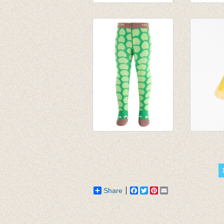
Kousenbroek rib
Panty Me
Eva Hot Pink
Brown
€ 14,95
€ 15,95
Kousenbroek
Kousenb
Crocco groen
Nugget 
€ 13,95
€ 16,95
€ 5,58
Share
Facebook
Twitter
Pinterest
Email