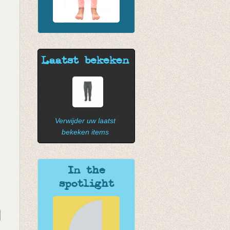
Laatst bekeken
Verwijder uw laatst
bekeken items
In the
spotlight