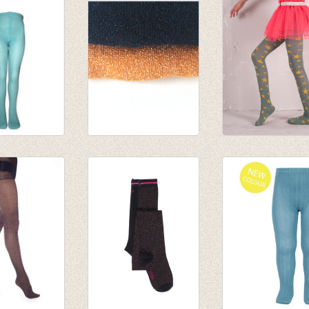
roek mooi
Kousenbroek met
Broekkousen 'Ste
uw
glitter dark navy
oceaan groen
€ 17,50
€ 16,00
€ 14,00
€ 11,20