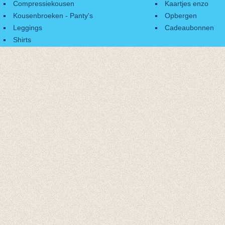
Compressiekousen
Kaartjes enzo
Kousenbroeken - Panty's
Opbergen
Leggings
Cadeaubonnen
Shirts
Accessoires
Cadeaubonnen