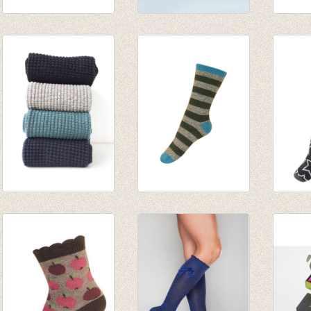
Sokken Glitter Line
Eric Strapton
Sokke
Black
Antraciet
solo 
€ 8,50
meerkleurig
€ 32,5
€ 12,95
Sokken Dusty Green
Warme sokken met
Sokken
waffle
wol en angora
€ 4,95
€ 6,95
€ 5,00
€ 3,46