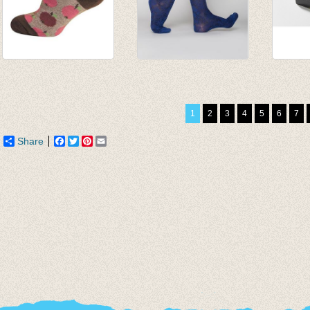
sokjes appel
Jennifer Knopez
Fijne 
chocolde
Jeans
sokken
€ 5,95
€ 27,50
Thrak
1
2
3
4
5
6
7
€ 2,97
€ 19,95
€ 33,5
Share
Facebook
Twitter
Pinterest
Email