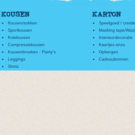
KOUSEN
KARTON
Kousen/sokken
Speelgoed / creati
Sportkousen
Masking tape/Wash
Kniekousen
Interieurdecoratie
Compressiekousen
Kaartjes enzo
Kousenbroeken - Panty's
Opbergen
Leggings
Cadeaubonnen
Shirts
Accessoires
Cadeaubonnen