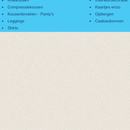
Kniekousen
Interieurdecoratie
Compressiekousen
Kaartjes enzo
Kousenbroeken - Panty's
Opbergen
Leggings
Cadeaubonnen
Shirts
Accessoires
Cadeaubonnen