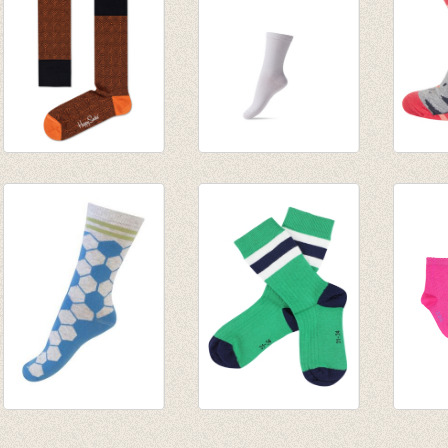
Sokken Dressed
Basis sok/kous Wit
Sokke
Orange/Rust
€ 3,95
kat ko
€ 20,00
€ 1,97
€ 4,95
€ 14,00
€ 2,47
Sokken voetbal
Sokken Davy -
Sokken