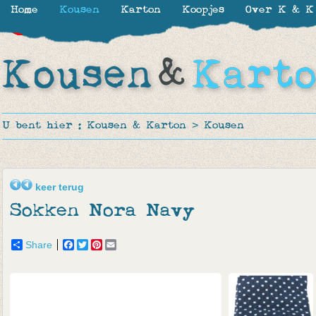
Home
Kousen
Karton
Koopjes
Over K & K
-30%
-30%
-50%
-50%
-50%
-50%
-50%
-50%
U bent hier :
Kousen & Karton
>
Kousen
keer terug
Sokken Nora Navy
Share
Facebook
Twitter
Pinterest
Email