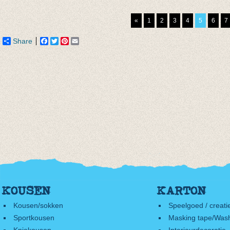
aqua blauw
Greeen
€ 12,9
€ 4,95
€ 8,95
«
1
2
3
4
5
6
7
€ 2,47
Share
Facebook
Twitter
Pinterest
Email
KOUSEN
KARTON
Kousen/sokken
Speelgoed / creati
Sportkousen
Masking tape/Wash