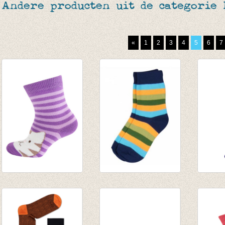
Andere producten uit de categorie
«
1
2
3
4
5
6
7
Sokken Gestreepte
Blauw gemixt
kouse
kat licht paars
€ 3,90
'herfs
€ 4,95
€ 1,95
€ 5,95
€ 2,47
€ 2,97