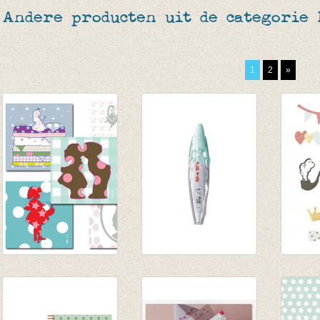
Andere producten uit de categorie 
1
2
»
Stickersetje
Deco Pen Egeltjes
Sticke
€ 1,00
€ 4,95
Red
€ 4,35