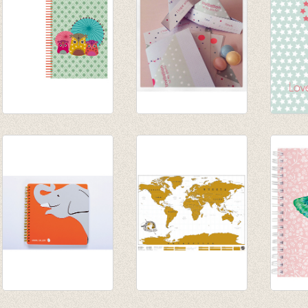
Notaboekje Uilen
Papieren hoedjes
Postka
€ 8,00
uitnodigingen
Heart
€ 4,95
€ 1,00
Notaboek spiraal
Scratch Map
Notiti