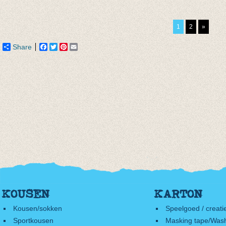
Olifant
€ 24,00
Vlinde
€ 11,95
€ 7,50
1
2
»
Share
Facebook
Twitter
Pinterest
Email
KOUSEN
KARTON
Kousen/sokken
Speelgoed / creati
Sportkousen
Masking tape/Wash