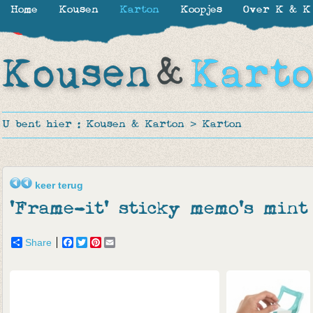
Home
Kousen
Karton
Koopjes
Over K & K
-48%
U bent hier :
Kousen & Karton
>
Karton
keer terug
'Frame-it' sticky memo's mint
Share
Facebook
Twitter
Pinterest
Email