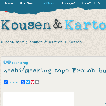
Home
Kousen
Karton
Koopjes
Over K & K
-20%
U bent hier :
Kousen & Karton
>
Karton
keer terug
washi/masking tape French bu
Share
Facebook
Twitter
Pinterest
Email