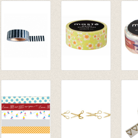
washi/masking tape
washi/masking tape
Washi
fat stripe
Green plum flower
€ 2,95
€ 2,95
€ 2,80