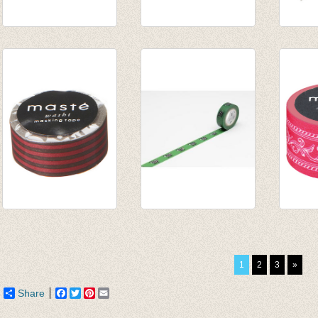
Washi tape
Washi tape -
washi
Christmas gift set
Scissors Gold
gold fo
ski
€ 3,35
€ 3,50
€ 16,95
Washi tape -
Washi/masking tape
Washi
Nostalgid Brown
koe
Pink
Stripes
€ 4,00
€ 3,80
1
2
3
»
€ 2,50
€ 3,20
Share
Facebook
Twitter
Pinterest
Email