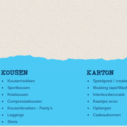
KOUSEN
KARTON
Kousen/sokken
Speelgoed / creati
Sportkousen
Masking tape/Wash
Kniekousen
Interieurdecoratie
Compressiekousen
Kaartjes enzo
Kousenbroeken - Panty's
Opbergen
Leggings
Cadeaubonnen
Shirts