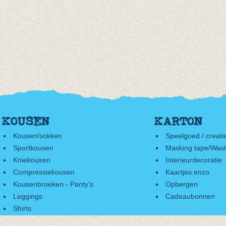
KOUSEN
KARTON
Kousen/sokken
Speelgoed / creati
Sportkousen
Masking tape/Wash
Kniekousen
Interieurdecoratie
Compressiekousen
Kaartjes enzo
Kousenbroeken - Panty's
Opbergen
Leggings
Cadeaubonnen
Shirts
Accessoires