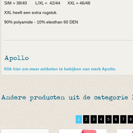
S/M = 38/40 L/XL = 42/44 XXL = 46/48
XXL heeft een extra rugstuk.
90% polyamide - 10% elesthan 60 DEN
Apollo
Klik hier om meer artikelen te bekijken van merk Apollo.
Andere producten uit de categorie
1
2
3
4
5
6
7
8