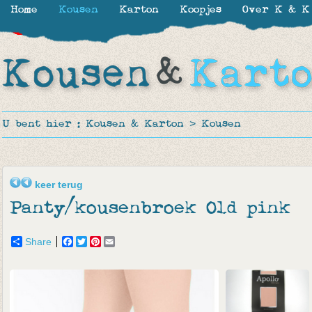
Home
Kousen
Karton
Koopjes
Over K & K
-30%
-50%
-20%
-50%
-50%
U bent hier :
Kousen & Karton
>
Kousen
keer terug
Panty/kousenbroek Old pink
Share
Facebook
Twitter
Pinterest
Email