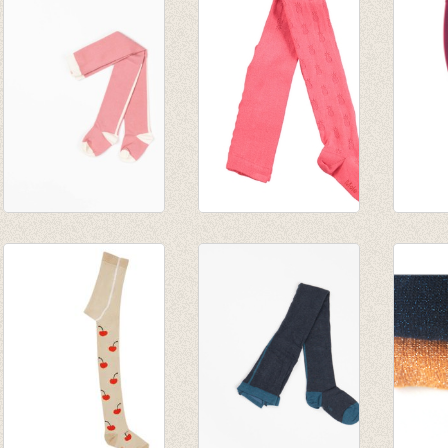
Kousenbroek Dicte
Kousenbroek
Kouse
Tights Branded
Pineapple spicy
Boyse
Apricot
pink
paars)
€ 16,95
€ 17,95
€ 9,95
€ 8,97
€ 6,96