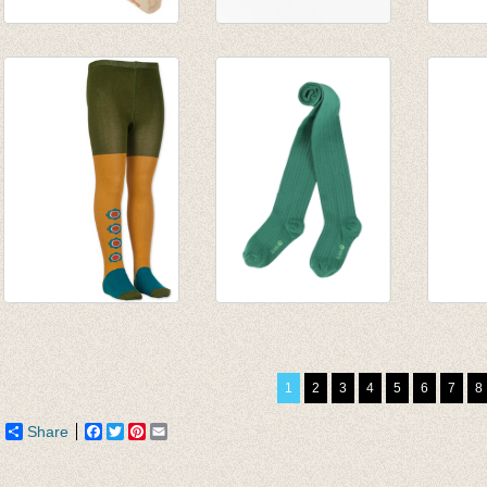
Kousenbroek Pale
Kousenbroek Thea
Kouse
Cherry
Mood Indigo
glitte
€ 15,00
€ 16,95
€ 17,5
€ 14,0
Kousenbroek Take
Kousenbroek rib
Kouse
Four
Eva shady glade
fijne r
€ 19,95
€ 12,95
van € 
1
2
3
4
5
6
7
8
€ 9,97
tot € 
Share
Facebook
Twitter
Pinterest
Email