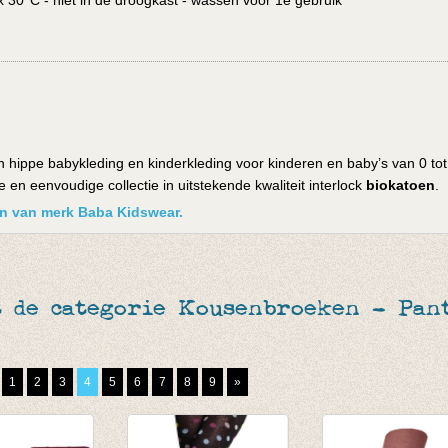
30°C - niet in de droogkast - wassen voor 1e gebruik
 hippe babykleding en kinderkleding voor kinderen en baby’s van 0 tot
en eenvoudige collectie in uitstekende kwaliteit interlock
biokatoen
.
ken van merk Baba Kidswear.
 de categorie Kousenbroeken - Pant
1
2
3
4
5
6
7
8
9
»