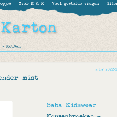
opjes
Over K & K
Veel gestelde vragen
Site
>
Kousen
art.n° 2022-
ender mist
Baba Kidswear
Kousenbroeken -