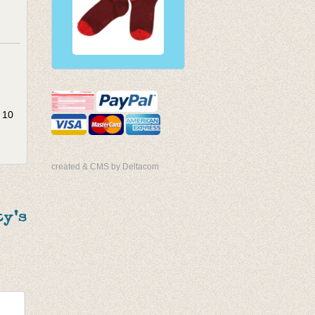
 10
created & CMS by Deltacom
y's