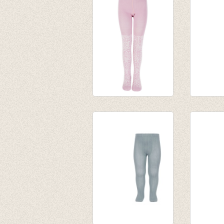
Kousenbroek Mini
Kousenb
vlokken Wilde Roos
fijne ri
€ 13,95
rood
€ 9,77
van € 11
tot € 16