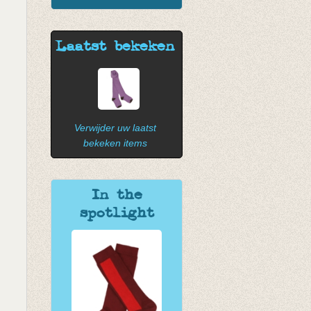
Laatst bekeken
Verwijder uw laatst
bekeken items
In the
spotlight