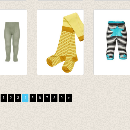
roek met
Kousenbroek
Kousenbroek me
d harlekijn
wolkjes - licht
rib fuchsia
ink
grijs/donker grijs
van € 11,50
€ 16,00
tot € 16,50
€ 11,20
roek met
Kousenbroek
Schattige
b Verde Lago
Gelato Yellow
gestreepte
,50
striped
kousenbroek
1
2
3
4
5
6
7
8
9
»
,50
€ 17,25
zonder voet
€ 6,90
ecru/zwart/blauw
€ 13,95
€ 4,18