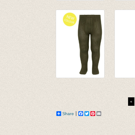
Kousenbroek met
Kousenb
fijne rib Verde Seco
opliggen
van € 11,50
motief P
tot € 16,50
€ 12,95
€ 10,37
Kousenbroek met
Kousenb
rib Alga
fijne ri
van € 12,50
van € 12
«
tot € 16,50
tot € 16
Share
Facebook
Twitter
Pinterest
Email