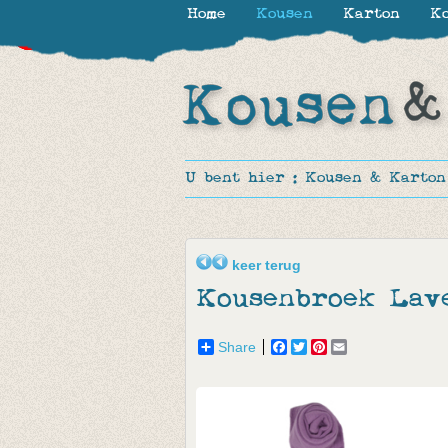
Home
Kousen
Karton
Ko
-30%
-30%
-30%
-20%
-20%
-60%
-70%
U bent hier :
Kousen & Karton
keer terug
Kousenbroek Lav
Share
Facebook
Twitter
Pinterest
Email