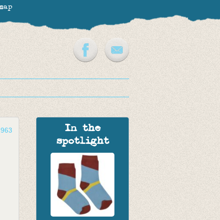
map
In the
2963
spotlight