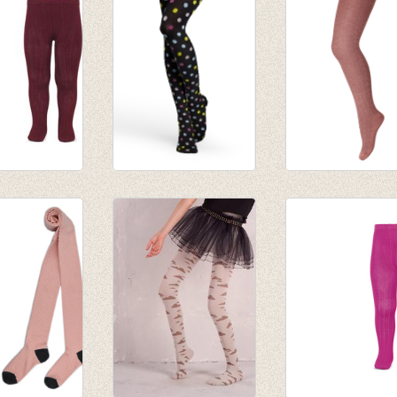
roek met
Panty/kousenbroek
Kousenbroek Ils
b Bordeaux
zwart met kleurige
Canyon Rose
dots
€ 17,95
,50
€ 24,00
€ 14,36
,50
€ 16,80