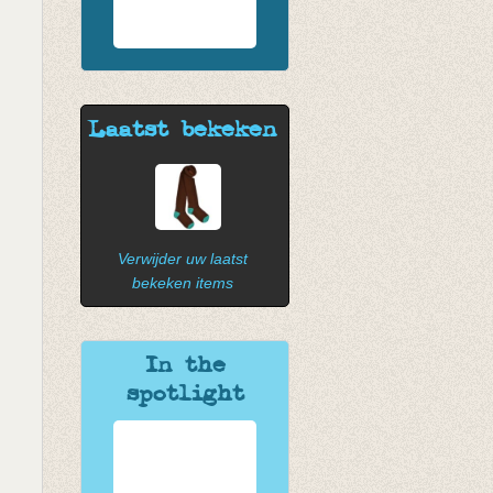
Laatst bekeken
Verwijder uw laatst
bekeken items
In the
spotlight