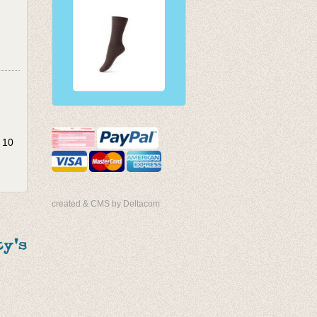
 10
created & CMS by Deltacom
y's