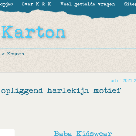
opjes
Over K & K
Veel gestelde vragen
Site
>
Kousen
art.n° 2021-
opliggend harlekijn motief
Baba Kidswear