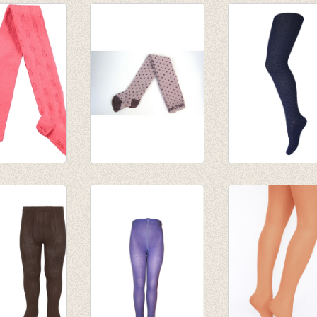
broek
Kousenbroek
Kousenbroek Ils
le spicy
Renate dot Violet
Navy
Ice
€ 17,95
€ 18,50
€ 14,36
€ 9,25