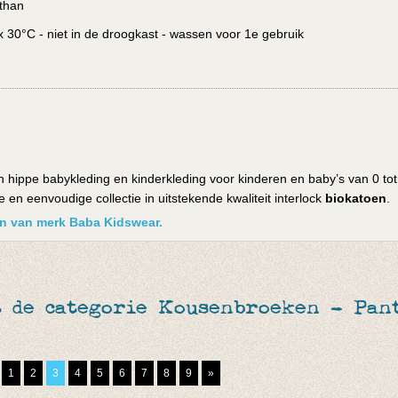
than
30°C - niet in de droogkast - wassen voor 1e gebruik
 hippe babykleding en kinderkleding voor kinderen en baby’s van 0 tot
en eenvoudige collectie in uitstekende kwaliteit interlock
biokatoen
.
ken van merk Baba Kidswear.
 de categorie Kousenbroeken - Pant
1
2
3
4
5
6
7
8
9
»