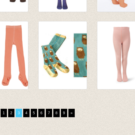
roek met
Kousenbroek paars
Panty Rust
 bruin
€ 9,95
€ 5,95
,50
€ 7,95
€ 4,16
,50
roek rib
Kousenbroek uil
Kousenbroek Alt
 Roze
€ 12,00
Rosa
€ 9,95
1
2
3
4
5
6
7
8
9
»