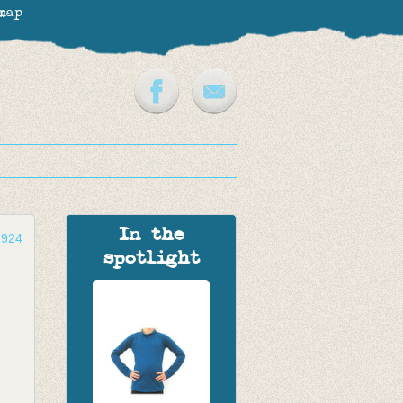
map
In the
2924
spotlight