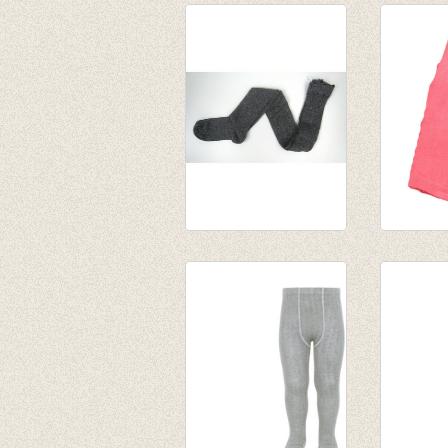
Kousenbroek glitter
Kousen
graffiti grijs
Pineapp
€ 28,95
pink
€ 12,50
€ 17,95
€ 8,97