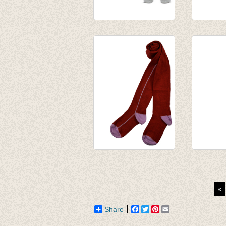
Kousenbroek met
Kousenb
rib aluminium
fijne rib
van € 11,50
van € 11
tot € 16,50
tot € 16
Kousenbroek Red
Kousenb
Stripes
Eva Oud
€ 13,95
€ 12,95
«
€ 9,09
Share
Facebook
Twitter
Pinterest
Email