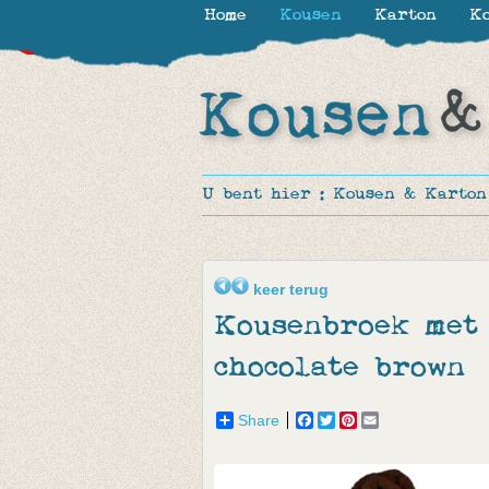
Home
Kousen
Karton
Ko
-30%
-30%
-50%
-50%
-20%
-20%
-57%
U bent hier :
Kousen & Karton
keer terug
Kousenbroek met 
chocolate brown
Share
Facebook
Twitter
Pinterest
Email