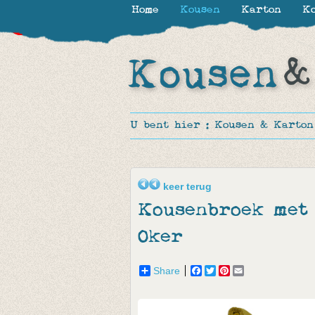
Home
Kousen
Karton
Ko
-30%
-30%
-70%
U bent hier :
Kousen & Karton
keer terug
Kousenbroek met 
Oker
Share
Facebook
Twitter
Pinterest
Email