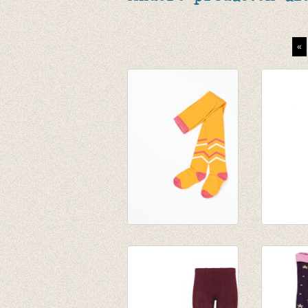
«
Kousenbroek Karla
Kousen
Tights Beeswax
Lavende
€ 19,95
€ 14,95