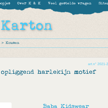
opjes
Over K & K
Veel gestelde vragen
Site
>
Kousen
art.n° 2021-
opliggend harlekijn motief
Baba Kidswear