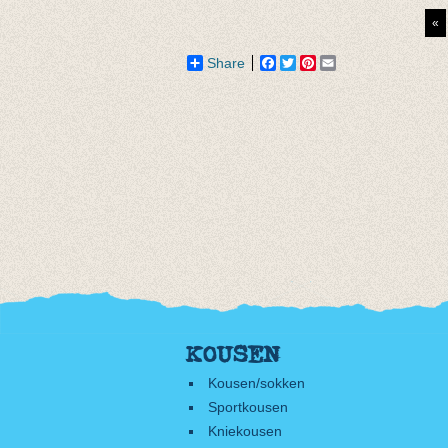
€ 13,95
«
Share
Facebook
Twitter
Pinterest
Email
KOUSEN
Kousen/sokken
Sportkousen
Kniekousen