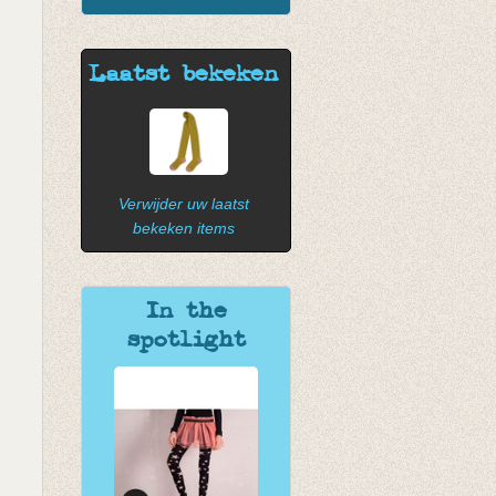
Laatst bekeken
Verwijder uw laatst
bekeken items
In the
spotlight