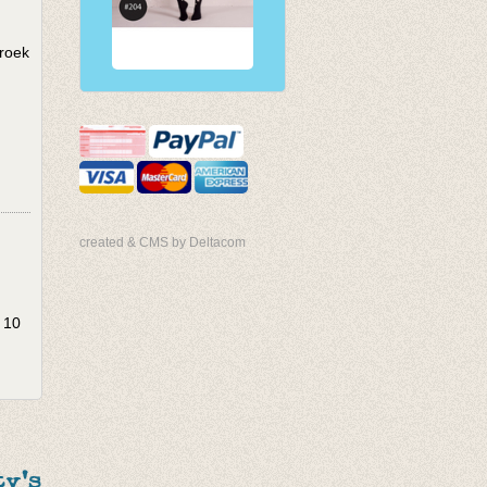
broek
created & CMS by Deltacom
 10
y's