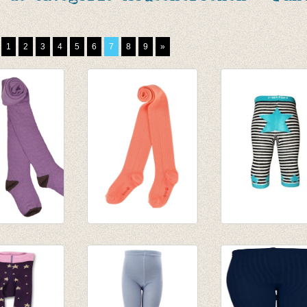
1
2
3
4
5
6
7
8
9
»
broek
Kousenbroek rib
Schattige
r mist
Eva papaya punch
gestreepte
€ 12,95
kousenbroek
zonder voet
ecru/zwart/blauw