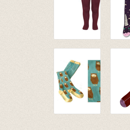
Kousenbroek met
Kousen
fijne rib Bordeaux
eenhoor
rood
€ 12,50
van € 11,50
€ 8,75
tot € 16,50
Kousenbroek uil
Kousen
€ 12,00
Stripes