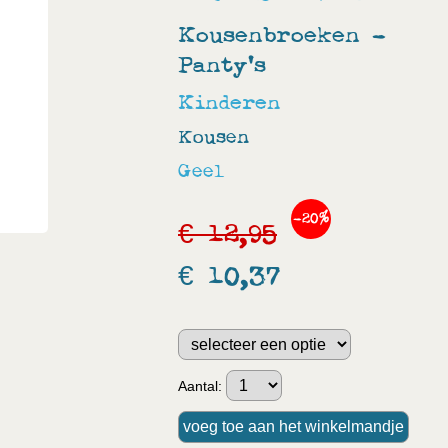
Kousenbroeken -
Panty's
Kinderen
Kousen
Geel
-20%
€ 12,95
€ 10,37
Aantal: