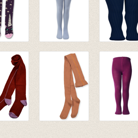
€ 13,95
€ 4,18
broek
Kousenbroek vuil
Kousenbroek me
n pruim
blauw grijs
rib Marine
€ 9,95
€ 13,95
broek Red
Kousenbroek met
Kousenbroek pa
rib Amber Brown
(purper)