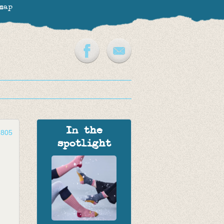
map
In the
2805
spotlight