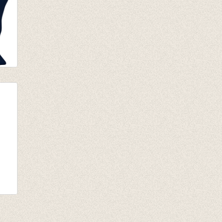
t
ars