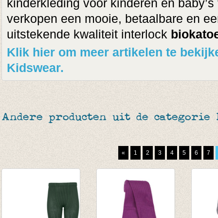
kinderkleding voor kinderen en baby’s v
verkopen een mooie, betaalbare en een
uitstekende kwaliteit interlock
biokato
Klik hier om meer artikelen te beki
Kidswear.
Andere producten uit de categorie
«
1
2
3
4
5
6
7