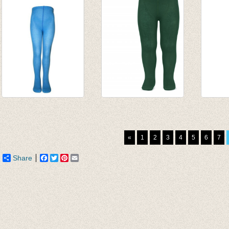
€ 12,95
€ 11,20
€ 12,9
€ 10,3
Kousenbroek helder
Kousenbroek
Kouse
blauw
Flessengroen -
rib al
€ 9,95
ZONDER RIB
van € 
«
1
2
3
4
5
6
7
€ 6,96
€ 20,50
tot € 
Share
Facebook
Twitter
Pinterest
Email