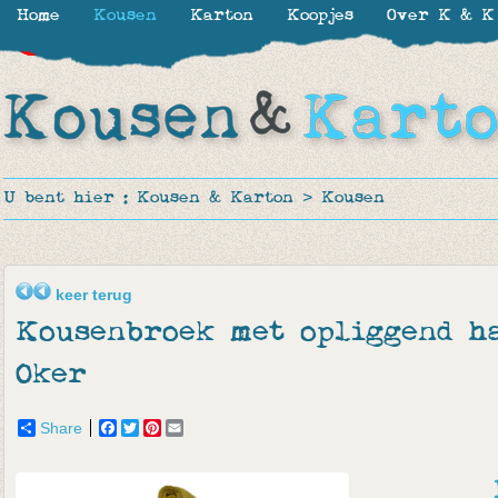
Home
Kousen
Karton
Koopjes
Over K & K
-30%
-30%
-30%
-35%
-20%
U bent hier :
Kousen & Karton
>
Kousen
keer terug
Kousenbroek met opliggend ha
Oker
Share
Facebook
Twitter
Pinterest
Email