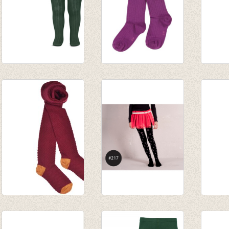
Kousenbroek met
Kousenbroek rib
Kouse
fijne rib
Eva Hyacinth Violet
Marius
flessengroen
€ 14,95
Wol
van € 11,50
€ 21,9
tot € 16,50
€ 15,3
Kousenbroek met
Kousenbroek Rain
Kouse
opliggend harlekijn
Drop black/grey
opligg
motief Red Dhalia
€ 16,00
motief