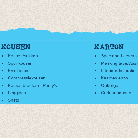
KOUSEN
KARTON
Kousen/sokken
Speelgoed / creati
Sportkousen
Masking tape/Wash
Kniekousen
Interieurdecoratie
Compressiekousen
Kaartjes enzo
Kousenbroeken - Panty's
Opbergen
Leggings
Cadeaubonnen
Shirts
Accessoires
Cadeaubonnen