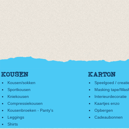
KOUSEN
KARTON
Kousen/sokken
Speelgoed / creati
Sportkousen
Masking tape/Wash
Kniekousen
Interieurdecoratie
Compressiekousen
Kaartjes enzo
Kousenbroeken - Panty's
Opbergen
Leggings
Cadeaubonnen
Shirts