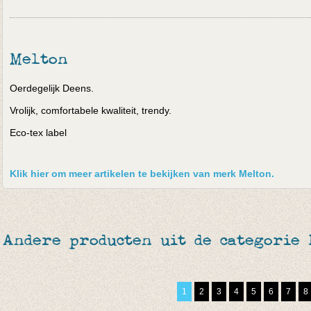
Melton
Oerdegelijk Deens.
Vrolijk, comfortabele kwaliteit, trendy.
Eco-tex label
Klik hier om meer artikelen te bekijken van merk Melton.
Andere producten uit de categorie
1
2
3
4
5
6
7
8