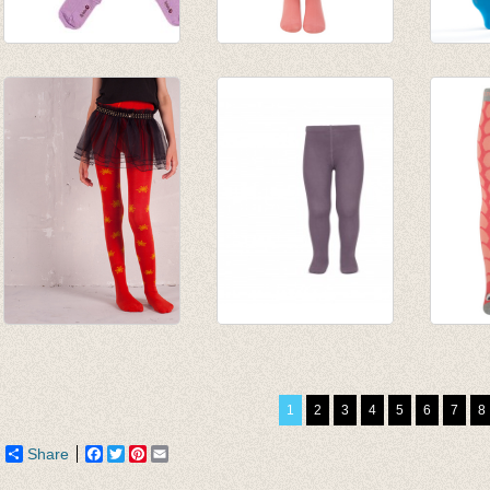
Kousenbroek rib
Kousenbroek
Shiny
Eva Soft Lila
Salmon rose
Petrol
€ 12,95
€ 9,95
€ 29,9
€ 6,50
Kousenbroek snow
Kousenbroek fijne
Kouse
€ 16,00
rib Amethyst
crocco
€ 11,20
van € 11,50
€ 13,9
1
2
3
4
5
6
7
8
tot € 16,50
€ 5,58
Share
Facebook
Twitter
Pinterest
Email