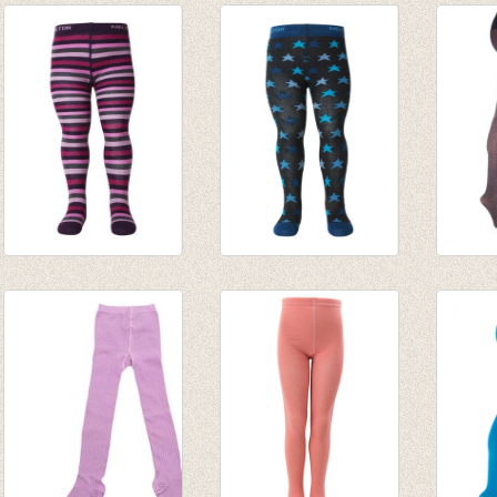
kousenbroek
Kousenbroekje
Panty 
gestreept paars
'sterretjes'
Brown
tinten
blauw/zwart
€ 15,9
€ 13,95
€ 13,95
€ 5,58
€ 5,58