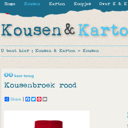
Home
Kousen
Karton
Koopjes
Over K & K
-30%
-60%
-60%
-50%
-60%
U bent hier :
Kousen & Karton
>
Kousen
keer terug
Kousenbroek rood
Share
Facebook
Twitter
Pinterest
Email