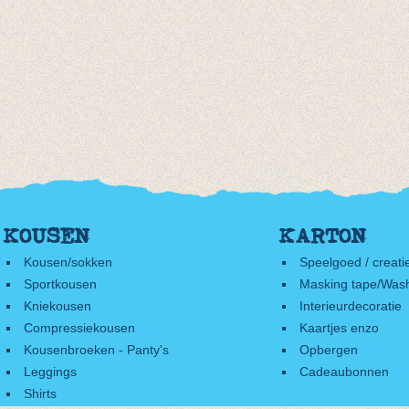
KOUSEN
KARTON
Kousen/sokken
Speelgoed / creati
Sportkousen
Masking tape/Wash
Kniekousen
Interieurdecoratie
Compressiekousen
Kaartjes enzo
Kousenbroeken - Panty's
Opbergen
Leggings
Cadeaubonnen
Shirts