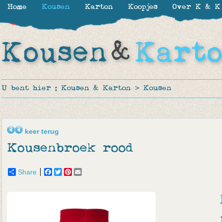
Home
Kousen
Karton
Koopjes
Over K & K
-60%
U bent hier :
Kousen & Karton
>
Kousen
keer terug
Kousenbroek rood
Share
Facebook
Twitter
Pinterest
Email