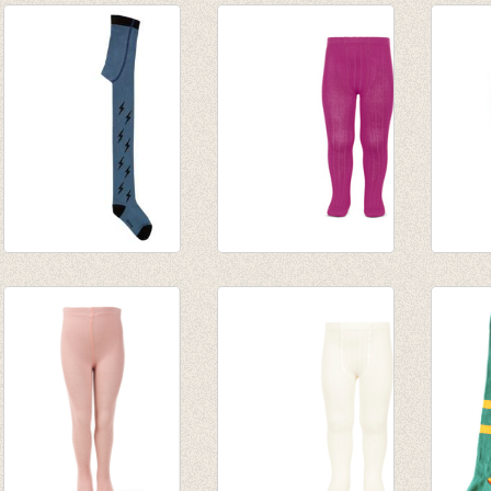
Kousenbroek Blue
Kousenbroek met
Kouse
Lightning
fijne rib donker
lichtb
€ 15,00
fuchsia
€ 9,95
van € 11,50
tot € 16,50