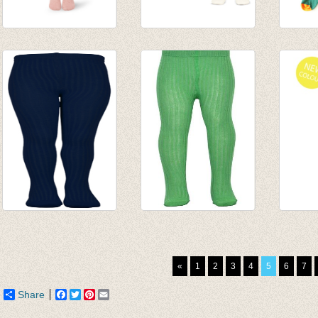
Kousenbroek Alt
kousenbroek met
Kouse
Rosa
fijne rib Cava
groen
€ 9,95
van € 12,50
€ 25,0
tot € 16,50
€ 10,0
Kousenbroek met
Kousenbroek met
Kouse
rib Marine
rib Forrest green
rib Al
€ 13,95
€ 13,95
van € 
«
1
2
3
4
5
6
7
tot € 
Share
Facebook
Twitter
Pinterest
Email