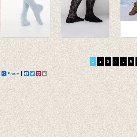
Kniekousen Stylie
Kniekousen
Kniek
Minogue Blue Sky
Jennifer Knopez
beige/
€ 19,95
Black
€ 15,0
1
2
3
4
5
6
€ 9,97
€ 19,95
€ 7,50
€ 9,97
Share
Facebook
Twitter
Pinterest
Email