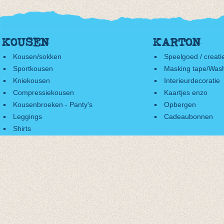
KOUSEN
KARTON
Kousen/sokken
Speelgoed / creati
Sportkousen
Masking tape/Wash
Kniekousen
Interieurdecoratie
Compressiekousen
Kaartjes enzo
Kousenbroeken - Panty's
Opbergen
Leggings
Cadeaubonnen
Shirts
Accessoires
Cadeaubonnen