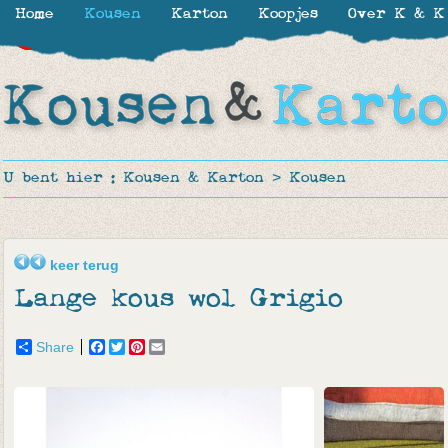
Home
Kousen
Karton
Koopjes
Over K & K
-30%
-30%
-30%
-50%
-50%
-50%
U bent hier :
Kousen & Karton
>
Kousen
keer terug
Lange kous wol Grigio
Share
Facebook
Twitter
Pinterest
Email