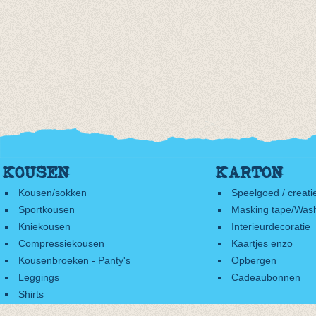
KOUSEN
KARTON
Kousen/sokken
Speelgoed / creati
Sportkousen
Masking tape/Wash
Kniekousen
Interieurdecoratie
Compressiekousen
Kaartjes enzo
Kousenbroeken - Panty's
Opbergen
Leggings
Cadeaubonnen
Shirts
Accessoires