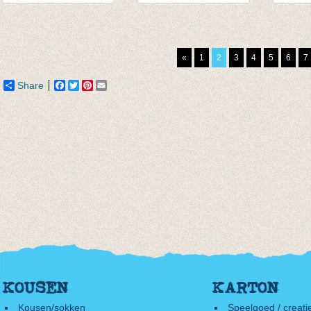
Sokken Harlekijn
Sokken Sunny lime
Sokke
gemêleerd blauw
€ 3,95
turquo
€ 4,95
€ 8,95
«
1
2
3
4
5
6
7
€ 3,46
€ 6,26
Share
Facebook
Twitter
Pinterest
Email
KOUSEN
KARTON
Kousen/sokken
Speelgoed / creati