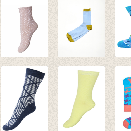
€ 5,95
€ 8,95
Sokken Nora Nude
Sokken Faience
Babys
€ 6,95
€ 20,00
auto 
€ 14,00
€ 4,95
€ 2,47