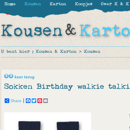
Home
Kousen
Karton
Koopjes
Over K & K
-30%
-30%
-30%
-50%
-50%
-50%
U bent hier :
Kousen & Karton
>
Kousen
keer terug
Sokken Birthday walkie talk
Share
Facebook
Twitter
Pinterest
Email