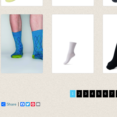
Sokken Sunny lime
Sokken Cineast
Sokke
€ 3,95
Gordie
Antrac
€ 15,50
€ 8,95
Justin Timberleg
Basis sok/kous Wit
Sokke
Petrol blauw/Lime
€ 3,95
wol
€ 12,95
€ 1,97
€ 8,95
1
2
3
4
5
6
7
Share
Facebook
Twitter
Pinterest
Email