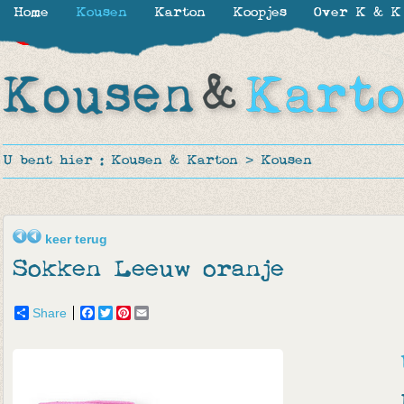
Home
Kousen
Karton
Koopjes
Over K & K
-20%
-53%
-50%
-24%
U bent hier :
Kousen & Karton
>
Kousen
keer terug
Sokken Leeuw oranje
Share
Facebook
Twitter
Pinterest
Email