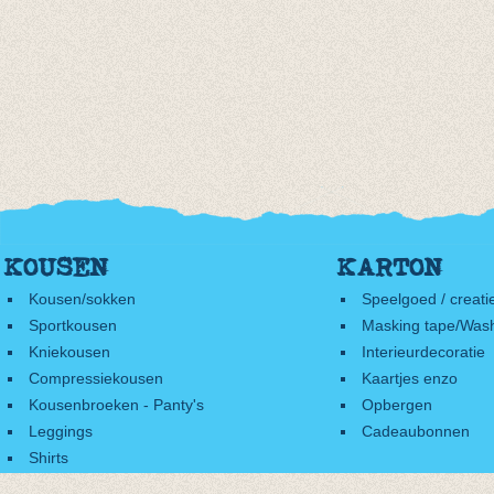
KOUSEN
KARTON
Kousen/sokken
Speelgoed / creati
Sportkousen
Masking tape/Wash
Kniekousen
Interieurdecoratie
Compressiekousen
Kaartjes enzo
Kousenbroeken - Panty's
Opbergen
Leggings
Cadeaubonnen
Shirts
Accessoires