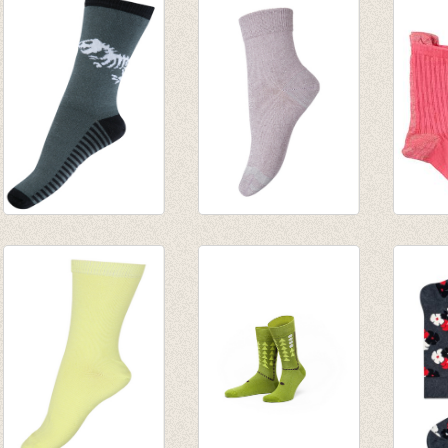
Sokken Glow in the
Korte sokken LuLu
Duo p
dark Dinosaur
Glitter
spicy 
scelet
Elderberry/woodrose/vlier
grey + 
€ 7,95
€ 6,95
€ 14,9
€ 5,56
€ 7,00