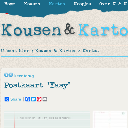
Home
Kousen
Karton
Koopjes
Over K & K
-30%
-48%
-29%
U bent hier :
Kousen & Karton
>
Karton
keer terug
Postkaart 'Easy'
Share
Facebook
Twitter
Pinterest
Email