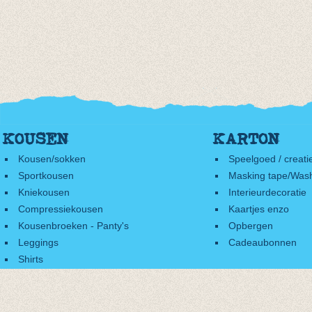
KOUSEN
KARTON
Kousen/sokken
Speelgoed / creati
Sportkousen
Masking tape/Wash
Kniekousen
Interieurdecoratie
Compressiekousen
Kaartjes enzo
Kousenbroeken - Panty's
Opbergen
Leggings
Cadeaubonnen
Shirts
Accessoires
Cadeaubonnen