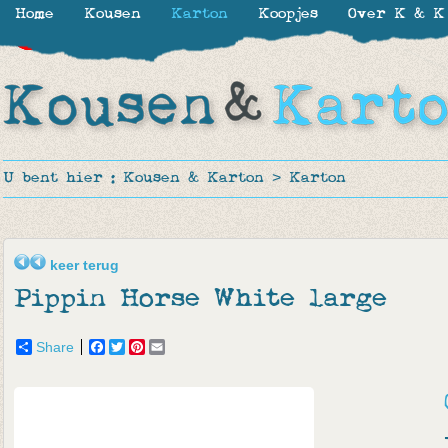
Home
Kousen
Karton
Koopjes
Over K & K
-10%
-15%
-50%
-50%
-40%
-35%
U bent hier :
Kousen & Karton
>
Karton
keer terug
Pippin Horse White large
Share
Facebook
Twitter
Pinterest
Email