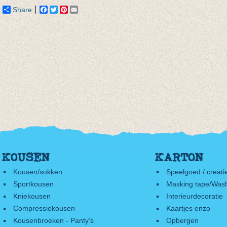
Share
Facebook
Twitter
Pinterest
Email
KOUSEN
KARTON
Kousen/sokken
Speelgoed / creati
Sportkousen
Masking tape/Wash
Kniekousen
Interieurdecoratie
Compressiekousen
Kaartjes enzo
Kousenbroeken - Panty's
Opbergen