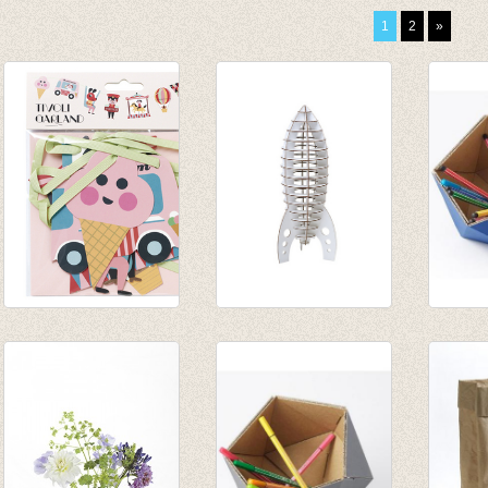
1
2
»
Vlaggenlijn Pretpark
Astro Rocket
Klein 
€ 8,95
medium - white
blauw
€ 35,50
€ 13,5
€ 30,17