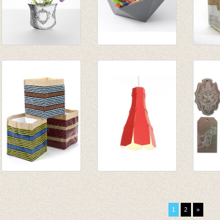
Paper vase Rosas
Klein mandje ICO -
Opber
€ 9,95
grijs
XL
€ 4,97
€ 13,50
€ 18,9
€ 9,47
Papierzak Marie
tweezijdige
Kadoka
print lijnen ass/3
lampenkap Lily red
labels
€ 47,55
€ 30,50
€ 2,20
1
2
»
€ 30,90
€ 1,98