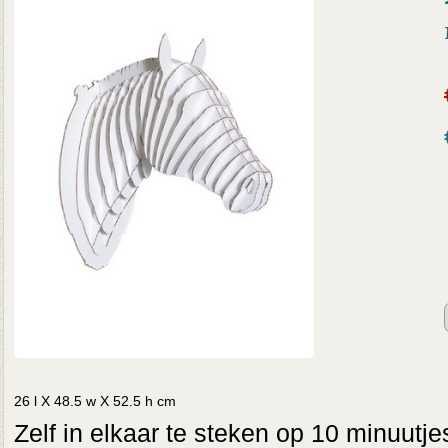
26 l X 48.5 w X 52.5 h cm
Zelf in elkaar te steken op 10 minuutj