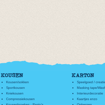
KOUSEN
KARTON
Kousen/sokken
Speelgoed / creati
Sportkousen
Masking tape/Wash
Kniekousen
Interieurdecoratie
Compressiekousen
Kaartjes enzo
Kousenbroeken - Panty's
Opbergen