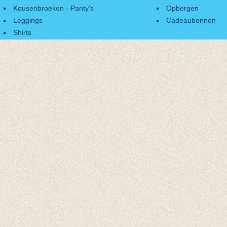
Kousenbroeken - Panty's
Opbergen
Leggings
Cadeaubonnen
Shirts
Accessoires
Cadeaubonnen