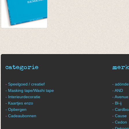
Notaboekje
€ 5,75
€ 3,00
categorie
mer
- Speelgoed / creatief
- adónde
- Masking tape/Washi tape
- AND
- Interieurdecoratie
- Avenue
- Kaartjes enzo
- Bl-ij
- Opbergen
- Cardbo
- Cadeaubonnen
- Cause
- Cedon
- Dekoop