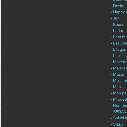
- Desina
- Happy 
- JIP
- Kousen
- La La 
- Laat m
- Les Jou
- Litogam
- Luckies
- Maked
- Mark's
- Masté
- Milest
- Mitik
- Mon pet
- Piroue
- Remem
- SERAX
- Shinzi 
- SILLY