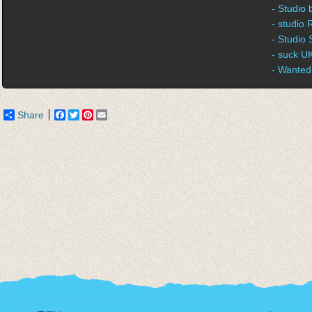
- Studio
- studio
- Studio 
- suck U
- Wanted
Share
Facebook
Twitter
Pinterest
Email