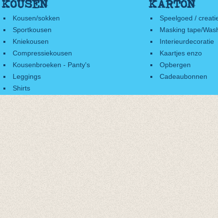
KOUSEN
KARTON
Kousen/sokken
Speelgoed / creati
Sportkousen
Masking tape/Wash
Kniekousen
Interieurdecoratie
Compressiekousen
Kaartjes enzo
Kousenbroeken - Panty's
Opbergen
Leggings
Cadeaubonnen
Shirts
Accessoires
Cadeaubonnen