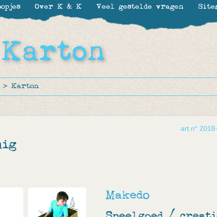
opjes
Over K & K
Veel gestelde vragen
Site
>
Karton
art.n° 2018
uig
Makedo
Speelgoed / creati