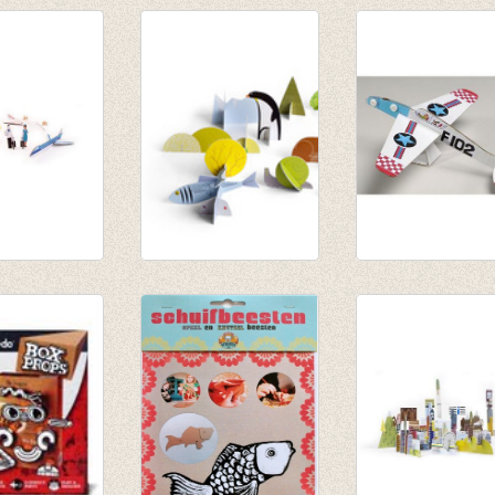
eknika
Totem Book Leeuw
Vliegtuigjes
d
€ 22,90
€ 14,95
€ 18,50