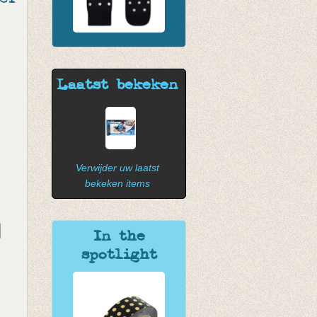
Laatst bekeken
Verwijder uw laatst
bekeken items
In the
spotlight