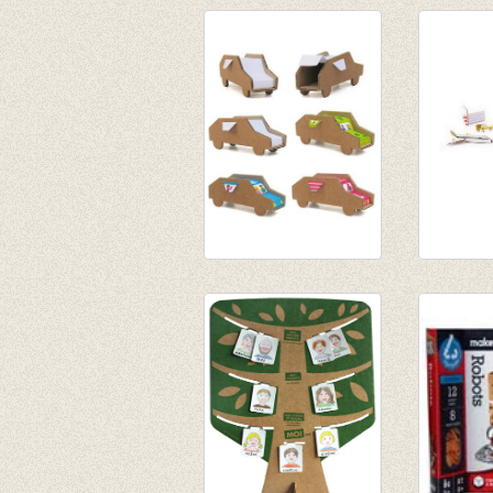
Set van 6 auto's
Totem T
€ 10,90
vliegvel
€ 5,50