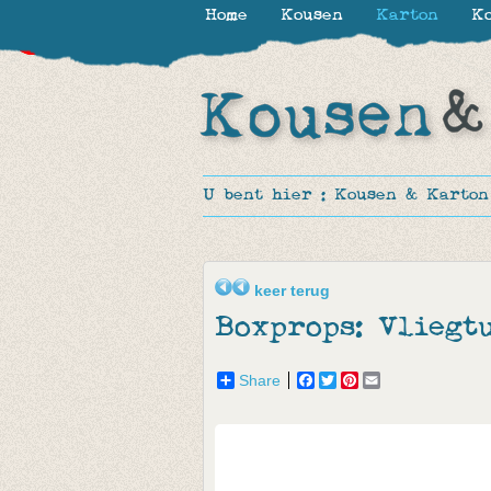
Home
Kousen
Karton
Ko
-30%
-19%
-21%
U bent hier :
Kousen & Karton
keer terug
Boxprops: Vliegt
Share
Facebook
Twitter
Pinterest
Email