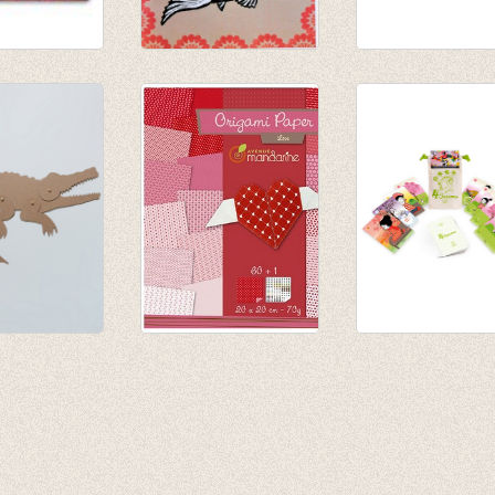
en: Robots
Schuifbeest Vis
Totem Archiville
€ 7,95
€ 26,50
€ 18,55
eest
Origami Hart
Kaartspel de 4
l
€ 6,00
seizoenen
€ 10,90