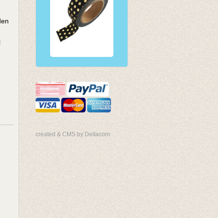
den
e
l
created & CMS by Deltacom