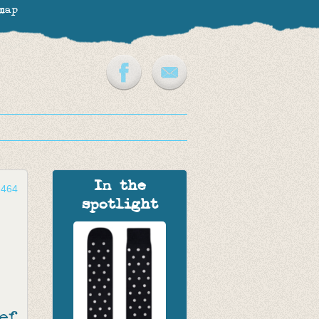
map
In the
-464
spotlight
ef