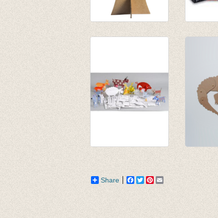
Mijn stamboom
Gezicht
€ 14,00
€ 9,99
€ 11,00
Boerderijdieren
Schuifb
€ 15,95
Krokodi
€ 9,50
Share
Facebook
Twitter
Pinterest
Email