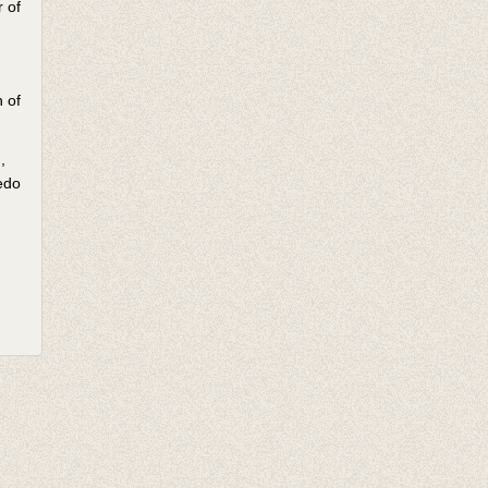
 of
 of
,
kedo