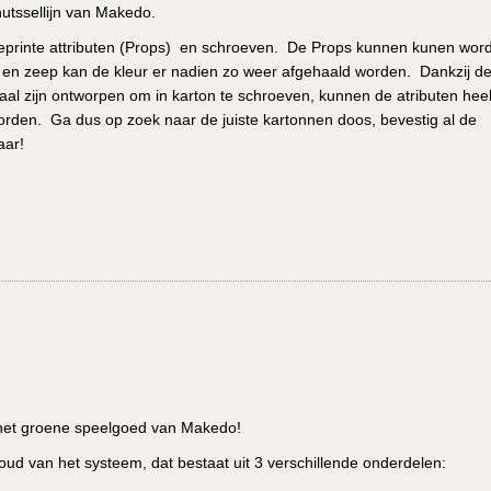
utssellijn van Makedo.
geprinte attributen (Props) en schroeven. De Props kunnen kunen wor
r en zeep kan de kleur er nadien zo weer afgehaald worden. Dankzij d
aal zijn ontworpen om in karton te schroeven, kunnen de atributen hee
orden. Ga dus op zoek naar de juiste kartonnen doos, bevestig al de
aar!
t het groene speelgoed van Makedo!
ud van het systeem, dat bestaat uit 3 verschillende onderdelen: