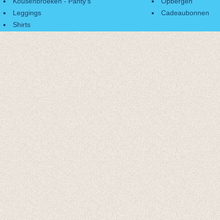
Kousenbroeken - Panty's
Opbergen
Leggings
Cadeaubonnen
Shirts
Accessoires
Cadeaubonnen