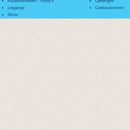
Kousenbroeken - Panty's
Opbergen
Leggings
Cadeaubonnen
Shirts
Accessoires
Cadeaubonnen