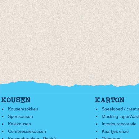
KOUSEN
KARTON
Kousen/sokken
Speelgoed / creati
Sportkousen
Masking tape/Wash
Kniekousen
Interieurdecoratie
Compressiekousen
Kaartjes enzo
Kousenbroeken - Panty's
Opbergen