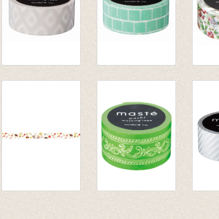
washi/masking tape
washi/masking tape
washi
Warm grey Diamond
Green block
Flowe
polka
€ 2,50
€ 2,80
€ 2,50
Masking tape -
Washi tape Frame
Washi 
Muschroom
Green
Stripe