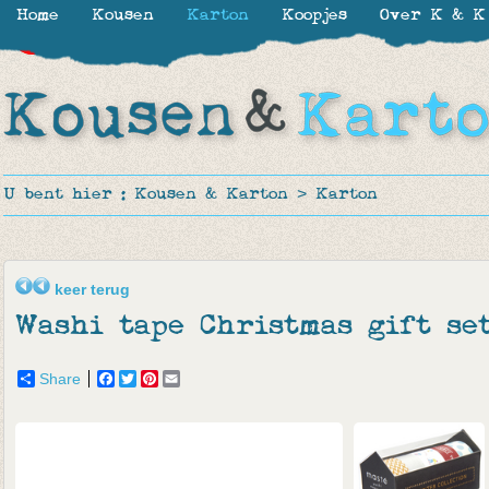
Home
Kousen
Karton
Koopjes
Over K & K
-15%
-8%
U bent hier :
Kousen & Karton
>
Karton
keer terug
Washi tape Christmas gift se
Share
Facebook
Twitter
Pinterest
Email