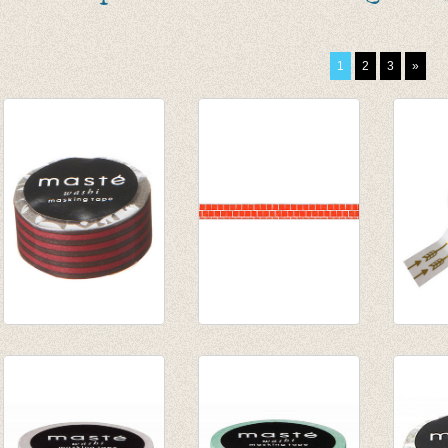
1
2
3
»
Washi tape -
washi/masking tape
washi
Nostalgid Brown
Orange block
gold f
Stripes
€ 2,50
€ 3,50
€ 2,50