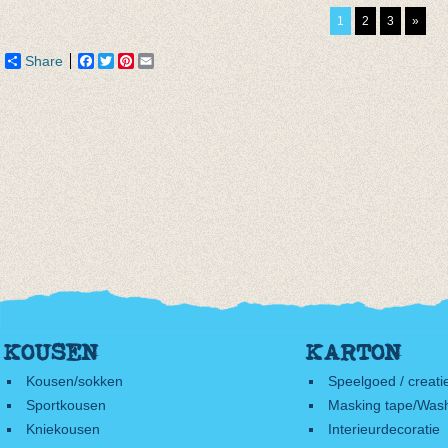
€ 2,95
€ 3,80
€ 2,50
1
2
3
»
€ 2,50
€ 3,50
Share
Facebook
Twitter
Pinterest
Email
KOUSEN
KARTON
Kousen/sokken
Speelgoed / creati
Sportkousen
Masking tape/Wash
Kniekousen
Interieurdecoratie