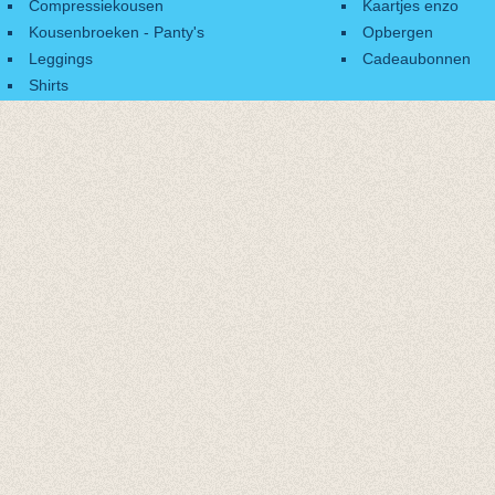
Compressiekousen
Kaartjes enzo
Kousenbroeken - Panty's
Opbergen
Leggings
Cadeaubonnen
Shirts
Accessoires
Cadeaubonnen