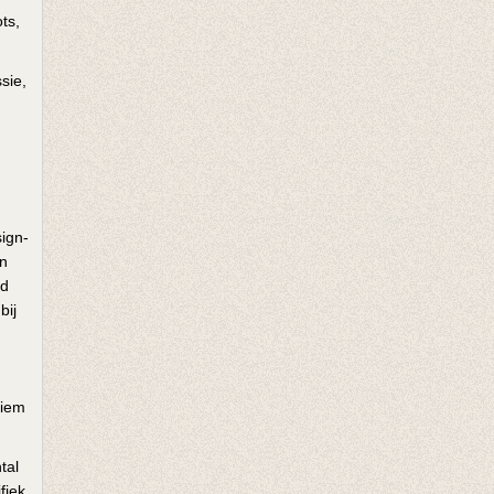
ts,
sie,
sign-
en
ld
bij
tiem
tal
fiek