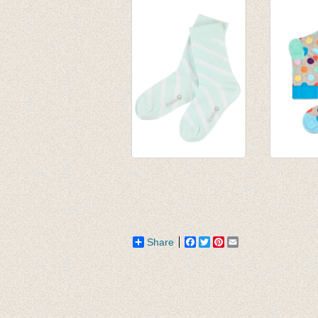
Cloud Blue
€ 4,95
€ 12,95
€ 3,46
Sokken Davy -
Sokken 
Clearly Aqua
blue
€ 8,95
€ 6,00
Share
Facebook
Twitter
Pinterest
Email