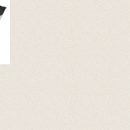
da/Burgund
the