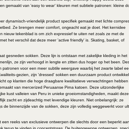
pen gemaakt van 'easy to wear' kleuren met subtiele patronen: kleine do
meer dynamisch-vriendelijk product specifiek gemaakt met lichte compres
etbed. Ze brengen meer comfort, ongeacht wat je doet. Het kernidee
een nieuw tekenblad is om zich expressief te uiten net zoals ze met de
het verschil dat deze meer 'active friendly' is. Skating, basket, of
t gesneden sokken. Deze lijn is ontstaan met zakelijke kleding in het
nenlijn, ze zijn verhoogd in lengte en zitten dus hoger op het been. De
en patronen voor een meer subtile weergave waarbij het zwarte label e
 Kwaliteits-gezien, zijn 'dressed' sokken een duurzaam product ontwikke
cht op klanten die hoge draagbare kwalitatieve verwachtingen hebben 
 gemaakt van mercerized Peruaanse Pima katoen. Deze uitzonderlijke
jke kust valleien van Peru in unieke groeiomstandigheden, maakt deze
jk zacht en zijdeachtig met levendige kleuren. Niet onbelangrijk: ze
s de binnenzijde van de sokken, deze zijn volledig weggewerkt voor ul
edt een reeks van exclusieve ontwerpen die slechts door een beperkt aan
ook terug te vinden in conceptstores. De buitengewone ontwerpen, speci