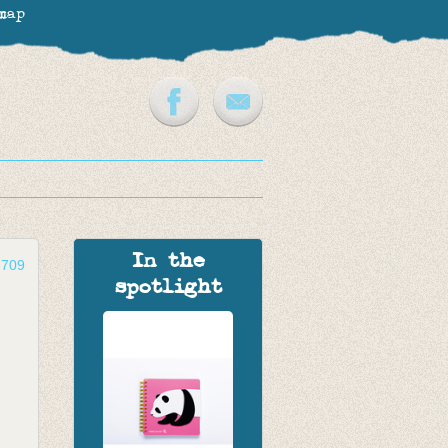
map
In the
-709
spotlight