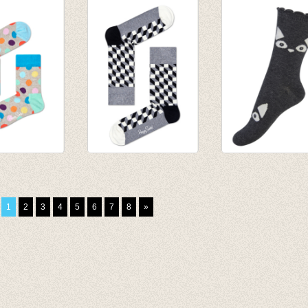
walkie talkie navy
sokken - 3 box -
€ 8,50
Thrakien/Bermu
€ 33,50
Big Dot grey
Sokken Filled Optic
Sokken Glow in 
black/white
dark Cat grey
€ 8,95
€ 7,95
1
2
3
4
5
6
7
8
»