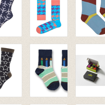
liegtuig
Sokken Dogtooth
Korte Sokken B
rd
turquoise
+ Blue
ichtblauw
€ 8,95
€ 7,95
€ 6,26
Ster zwart
Sokken Birthday
Fijne heren kwali