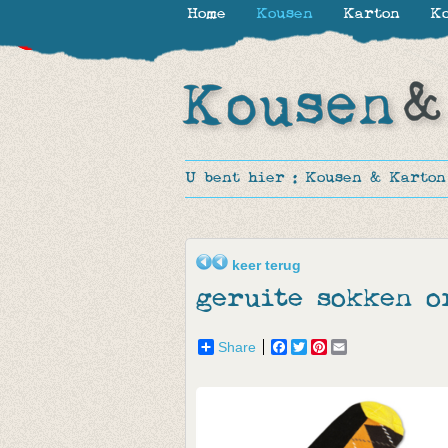
Home
Kousen
Karton
Ko
-30%
-30%
-30%
-50%
U bent hier :
Kousen & Karton
keer terug
geruite sokken o
Share
Facebook
Twitter
Pinterest
Email