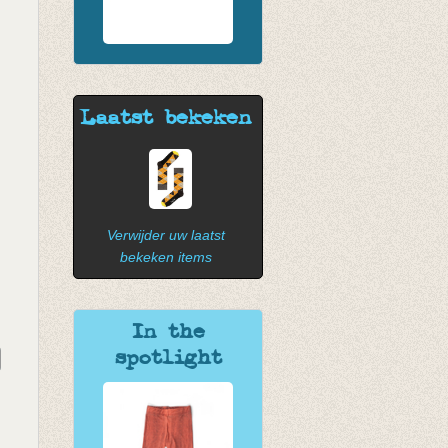
Laatst bekeken
Verwijder uw laatst
bekeken items
In the
spotlight