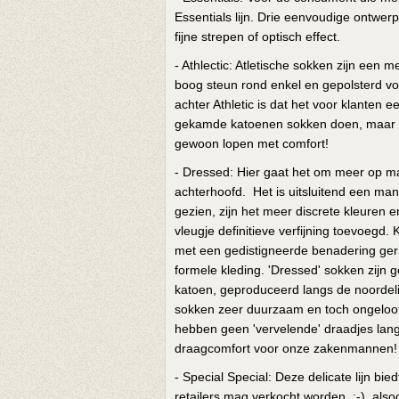
Essentials lijn. Drie eenvoudige ontwer
fijne strepen of optisch effect.
- Athlectic: Atletische sokken zijn een 
boog steun rond enkel en gepolsterd vo
achter Athletic is dat het voor klanten 
gekamde katoenen sokken doen, maar met 
gewoon lopen met comfort!
- Dressed: Hier gaat het om meer op maa
achterhoofd. Het is uitsluitend een man
gezien, zijn het meer discrete kleuren 
vleugje definitieve verfijning toevoegd.
met een gedistigneerde benadering geri
formele kleding. 'Dressed' sokken zijn
katoen, geproduceerd langs de noordeli
sokken zeer duurzaam en toch ongeloofli
hebben geen 'vervelende' draadjes lang
draagcomfort voor onze zakenmannen!
- Special Special: Deze delicate lijn bi
retailers mag verkocht worden. ;-), als