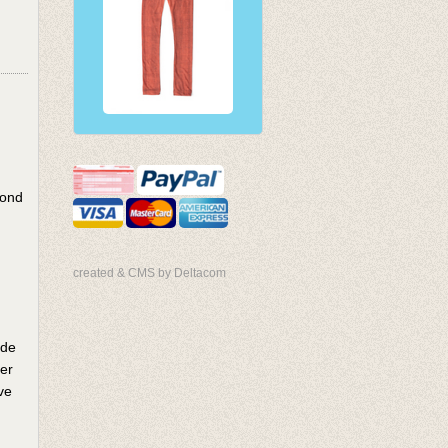
bond
created & CMS by Deltacom
mde
er
ve