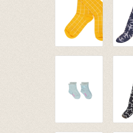
Sokken Nico - Citrus
sokken v
€ 9,95
gemêlee
€ 6,99
blauw/l
€ 4,95
€ 2,47
Sokken Isolde
Sokken 