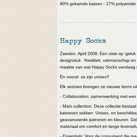
80% gekamde katoen - 17% polyamide 
Happy Socks
Zweden. April 2008. Een visie op 'geluk 
designstuk. Kwaliteit, vakmanschap en cr
maakte van wat Happy Socks vandaag n
En vooral: ze zijn unisex!!
Elk seizoen brengen ze nieuwe items u
- Collaboration: samenwerking met een 
- Main collection: Deze collectie besta
katoenen sokken. Unisex, en beschikba
geavanceerde patronen en kleuren. Gek
materiaal om comfort en lange levensdu
- Essentials: Voor de consument die me