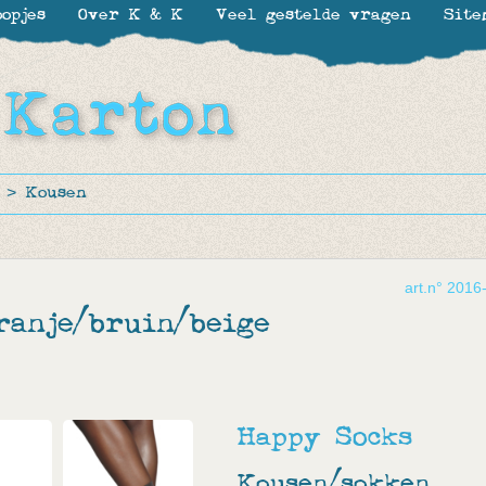
opjes
Over K & K
Veel gestelde vragen
Site
>
Kousen
art.n° 2016
ranje/bruin/beige
Happy Socks
Kousen/sokken