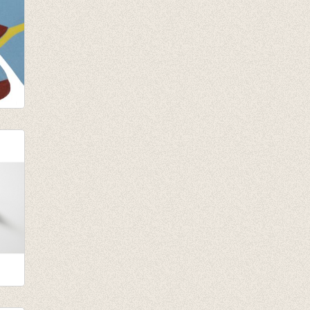
rown
teit