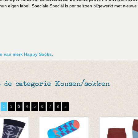
un eigen label. Speciale Special is per seizoen bijgewerkt met nieuwe
ken van merk Happy Socks.
t de categorie Kousen/sokken
1
2
3
4
5
6
7
8
»