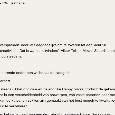
- 3% Elesthane
verspreiden' door iets dagdagelijks om te toveren tot een kleurrijk
eativiteit. Dat is wat de 'uitvinders' Viktor Tell en Mikael Söderlindh 
og steeds is.
it horende onder een welbepaalde categorie.
artiest
at steeds uit het originele en belangrijke Happy Socks product: de geka
ar in een verscheidenheid van ontwerpen, van vaste patronen naar me
amde katoenen sokken zijn gemaakt van het best mogelijke kwalitatie
ur te verzekeren.
er behoefte heeft aan een discrete stijl, ontwierp Happy Socks deze