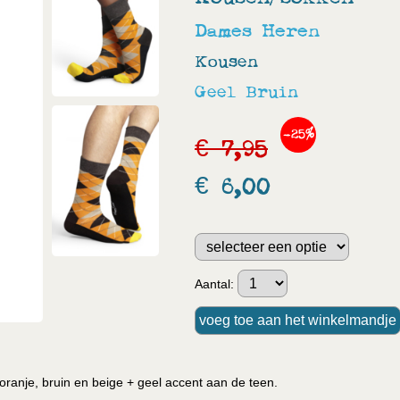
Dames
Heren
Kousen
Geel
Bruin
-25%
€ 7,95
€ 6,00
Aantal:
oranje, bruin en beige + geel accent aan de teen.