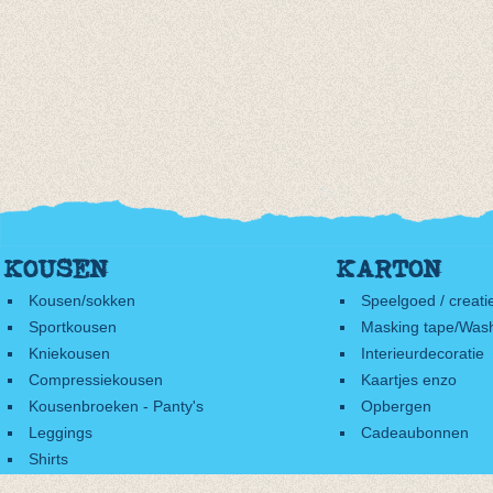
KOUSEN
KARTON
Kousen/sokken
Speelgoed / creati
Sportkousen
Masking tape/Wash
Kniekousen
Interieurdecoratie
Compressiekousen
Kaartjes enzo
Kousenbroeken - Panty's
Opbergen
Leggings
Cadeaubonnen
Shirts
Accessoires