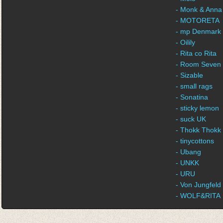
- Monk & Anna
- MOTORETA
- mp Denmark
- Oilily
- Rita co Rita
- Room Seven
- Sizable
- small rags
- Sonatina
- sticky lemon
- suck UK
- Thokk Thokk
- tinycottons
- Ubang
- UNKK
- URU
- Von Jungfeld
- WOLF&RITA