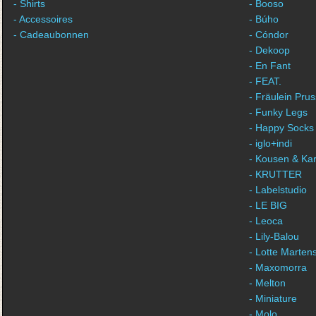
- Shirts
- Booso
- Accessoires
- Búho
- Cadeaubonnen
- Cóndor
- Dekoop
- En Fant
- FEAT.
- Fräulein Prus
- Funky Legs
- Happy Socks
- iglo+indi
- Kousen & Ka
- KRUTTER
- Labelstudio
- LE BIG
- Leoca
- Lily-Balou
- Lotte Marten
- Maxomorra
- Melton
- Miniature
- Molo