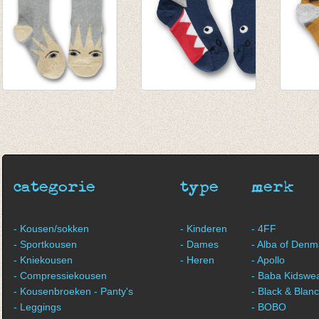
Kniekousen Sun
Sokken Haai donker
sokke
talkie walkie
blauw
brons
€ 9,25
€ 8,50
€ 8,50
categorie
type
merk
- Kousen/sokken
- Kinderen
- 4FF
- Sportkousen
- Dames
- Alba of Denm
- Kniekousen
- Heren
- Apollo
- Compressiekousen
- Baba Kidswe
- Kousenbroeken - Panty's
- Black & Blan
- Leggings
- BOBO