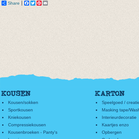
Share
Facebook
Twitter
Pinterest
Email
KOUSEN
KARTON
Kousen/sokken
Speelgoed / creati
Sportkousen
Masking tape/Wash
Kniekousen
Interieurdecoratie
Compressiekousen
Kaartjes enzo
Kousenbroeken - Panty's
Opbergen