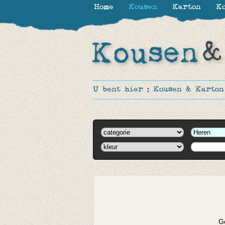
Home
Kousen
Karton
Ko
U bent hier :
Kousen & Karton
Ge