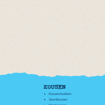
KOUSEN
Kousen/sokken
Sportkousen