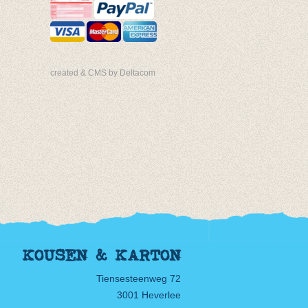
created & CMS by Deltacom
KOUSEN & KARTON
Tiensesteenweg 72
3001 Heverlee