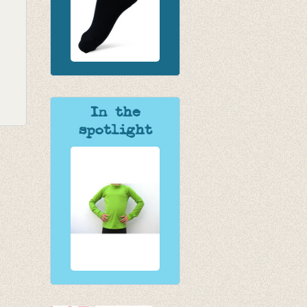
In the
spotlight