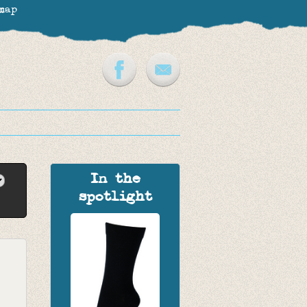
map
In the
spotlight