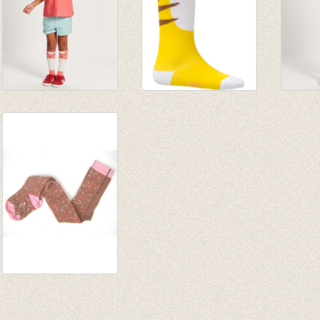
Kniekousen
Kniekousen Meline
Sokke
Mustikka squirrel
tiger face
roar
face
€ 14,50
€ 9,50
€ 14,50
€ 8,70
€ 5,70
€ 8,70
Kousenbroek Marly
Sand