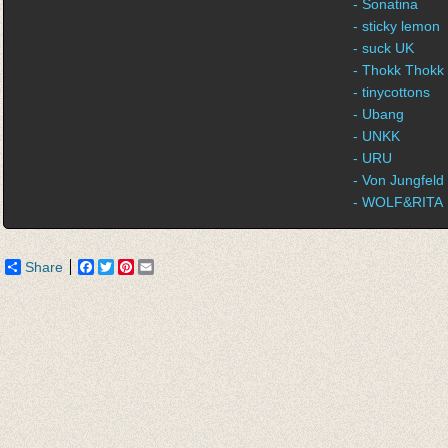
- Sonatina
- sticky lemon
- suck UK
- Thokk Thokk
- tinycottons
- Ubang
- UNKK
- URU
- Von Jungfeld
- WOLF&RITA
Share
Facebook
Twitter
Pinterest
Email