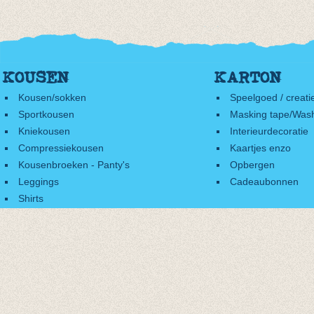
KOUSEN
KARTON
Kousen/sokken
Speelgoed / creati
Sportkousen
Masking tape/Wash
Kniekousen
Interieurdecoratie
Compressiekousen
Kaartjes enzo
Kousenbroeken - Panty's
Opbergen
Leggings
Cadeaubonnen
Shirts
Accessoires
Cadeaubonnen