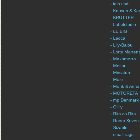
- iglo+indi
- Kousen & Ka
- KRUTTER
- Labelstudio
- LE BIG
- Leoca
- Lily-Balou
- Lotte Marten
- Maxomorra
- Melton
- Miniature
- Molo
- Monk & Anna
- MOTORETA
- mp Denmark
- Oilily
- Rita co Rita
- Room Seven
- Sizable
- small rags