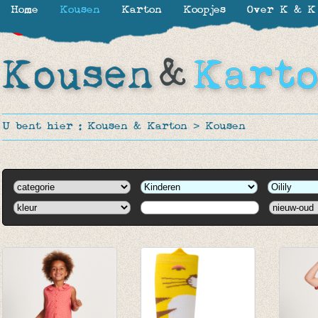
Home
Kousen
Karton
Koopjes
Over K & K
-40%
-40%
-40%
-40%
-62%
U bent hier :
Kousen & Karton
>
Kousen