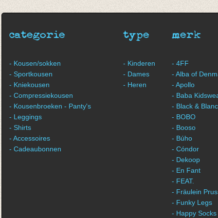
€ 19,90
€ 11,94
categorie
type
merk
- Kousen/sokken
- Kinderen
- 4FF
- Sportkousen
- Dames
- Alba of Denm
- Kniekousen
- Heren
- Apollo
- Compressiekousen
- Baba Kidswe
- Kousenbroeken - Panty's
- Black & Blan
- Leggings
- BOBO
- Shirts
- Booso
- Accessoires
- Búho
- Cadeaubonnen
- Cóndor
- Dekoop
- En Fant
- FEAT.
- Fräulein Prus
- Funky Legs
- Happy Socks