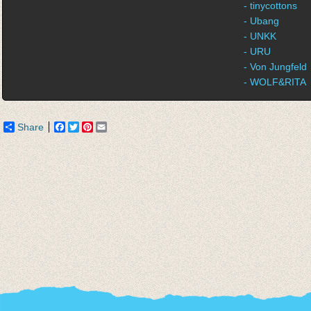
- tinycottons
- Ubang
- UNKK
- URU
- Von Jungfeld
- WOLF&RITA
Share
Facebook
Twitter
Pinterest
Email