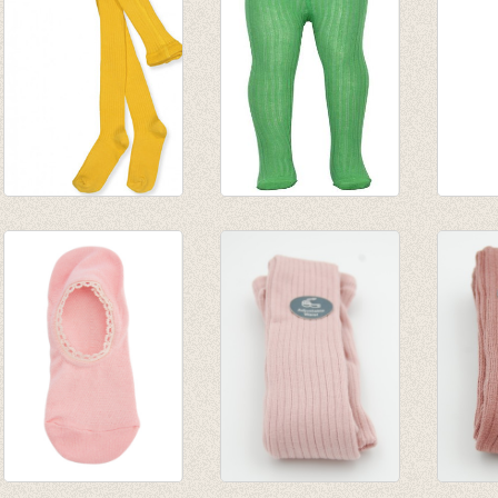
Kousenbroek met
Kousenbroek met
Kouse
rib Yolk Yellow
rib Forrest green
rib A
€ 13,95
€ 13,95
€ 13,9