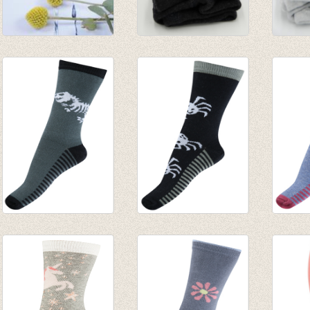
Kousenbroek Pine
Kousenbroek Dark
Kouse
green
Grey Melange
Grey 
€ 9,95
€ 9,95
€ 9,95
Sokken Glow in the
Sokken Glow in the
Sokke
dark Dinosaur
dark Spiders
dark F
scelet
€ 7,95
€ 7,95
€ 7,95