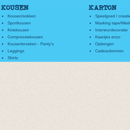
KOUSEN
KARTON
Kousen/sokken
Speelgoed / creati
Sportkousen
Masking tape/Wash
Kniekousen
Interieurdecoratie
Compressiekousen
Kaartjes enzo
Kousenbroeken - Panty's
Opbergen
Leggings
Cadeaubonnen
Shirts
Accessoires
Cadeaubonnen