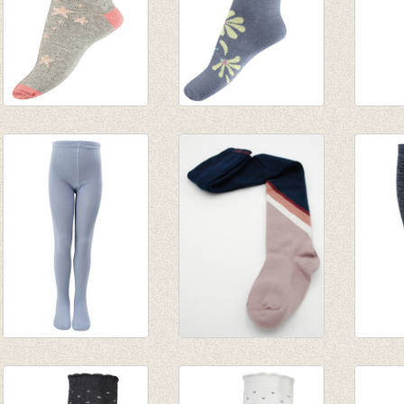
Sokken Unicorn
Sokken flower
Kouse
with lurex
smoked pearl
Salmo
€ 5,95
€ 4,95
€ 9,95
Kousenbroek vuil
Kousenbroek Power
Kouse
blauw grijs
Marine
met lu
€ 9,95
€ 17,95
€ 17,9