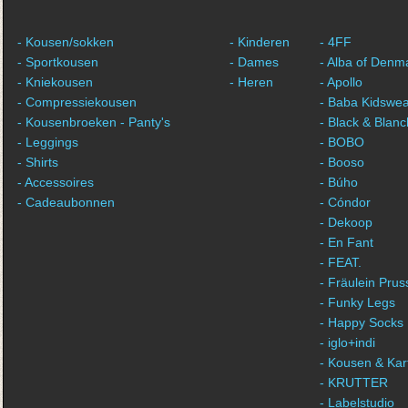
- Kousen/sokken
- Kinderen
- 4FF
- Sportkousen
- Dames
- Alba of Denm
- Kniekousen
- Heren
- Apollo
- Compressiekousen
- Baba Kidswe
- Kousenbroeken - Panty's
- Black & Blan
- Leggings
- BOBO
- Shirts
- Booso
- Accessoires
- Búho
- Cadeaubonnen
- Cóndor
- Dekoop
- En Fant
- FEAT.
- Fräulein Prus
- Funky Legs
- Happy Socks
- iglo+indi
- Kousen & Kar
- KRUTTER
- Labelstudio