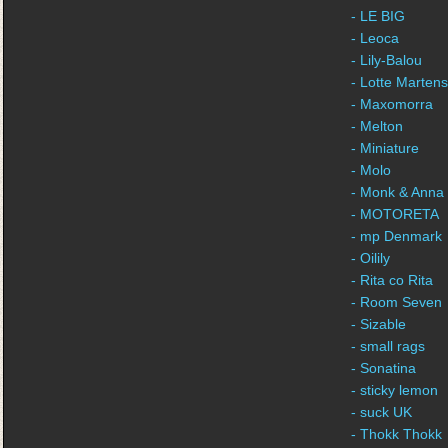
- LE BIG
- Leoca
- Lily-Balou
- Lotte Martens
- Maxomorra
- Melton
- Miniature
- Molo
- Monk & Anna
- MOTORETA
- mp Denmark
- Oilily
- Rita co Rita
- Room Seven
- Sizable
- small rags
- Sonatina
- sticky lemon
- suck UK
- Thokk Thokk