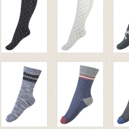
€ 12,5
Kniekousen Small
Kniekousen Small
Sokke
dots Dark grey
dots pearl Grey
dark P
€ 9,95
€ 9,95
green
€ 7,95