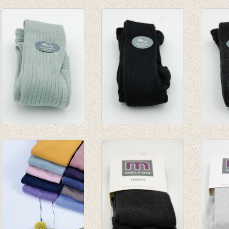
Ballerina sokken
Kousenbroek met
Kouse
met lurex soft pink
rib Alt Rosa
rib Bu
€ 5,95
€ 13,95
€ 13,9
Kousenbroek met
Kousenbroek met
Kouse
rib Pastel Blue
rib Black
rib Da
€ 13,95
€ 13,95
Melan
€ 13,9