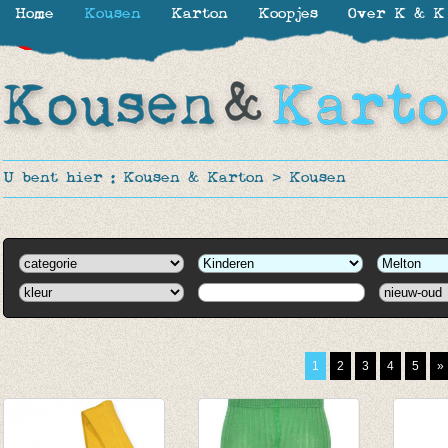
Home
Kousen
Karton
Koopjes
Over K & K
-30%
-50%
-50%
-50%
-20%
-20%
-20%
U bent hier :
Kousen & Karton
>
Kousen
1
2
3
4
5
»