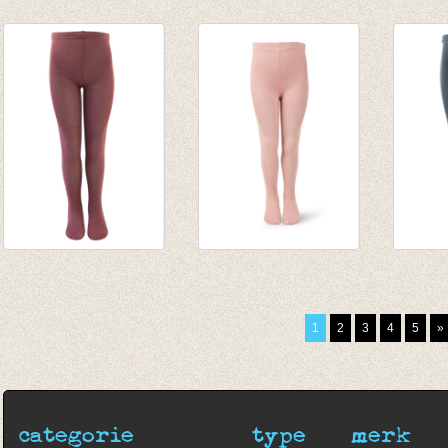
Sokken Mouliné
Sokken Rib
Sokke
Sport Stripe navy
Structure Navy
Struct
€ 5,95
€ 5,95
€ 5,95
€ 2,97
€ 2,97
€ 2,97
Kousenbroek
Kousenbroek Alt
Kouse
Marsala
Rosa
green
€ 9,95
€ 9,95
€ 9,95
1
2
3
4
5
»
€ 7,96
€ 7,96
categorie
type
merk