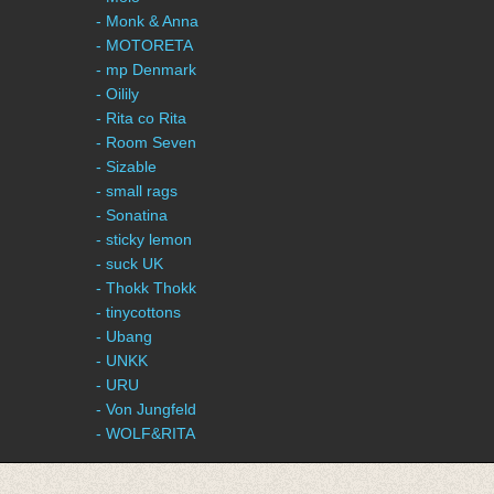
- Monk & Anna
- MOTORETA
- mp Denmark
- Oilily
- Rita co Rita
- Room Seven
- Sizable
- small rags
- Sonatina
- sticky lemon
- suck UK
- Thokk Thokk
- tinycottons
- Ubang
- UNKK
- URU
- Von Jungfeld
- WOLF&RITA