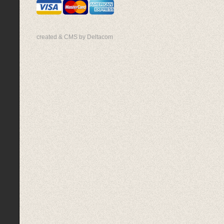
created & CMS by Deltacom