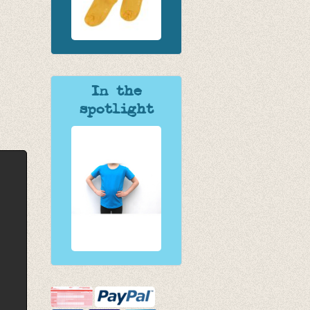
In the
spotlight