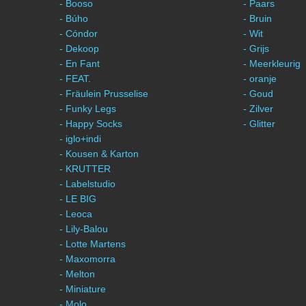
- Booso
- Paars
- Búho
- Bruin
- Cóndor
- Wit
- Dekoop
- Grijs
- En Fant
- Meerkleurig
- FEAT.
- oranje
- Fräulein Prusselise
- Goud
- Funky Legs
- Zilver
- Happy Socks
- Glitter
- iglo+indi
- Kousen & Karton
- KRUTTER
- Labelstudio
- LE BIG
- Leoca
- Lily-Balou
- Lotte Martens
- Maxomorra
- Melton
- Miniature
- Molo