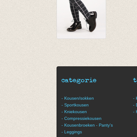
Kousenbroek
Squared
€ 25,00
categorie
- Kousen/sokken
-
- Sportkousen
-
- Kniekousen
-
- Compressiekousen
- Kousenbroeken - Panty's
- Leggings