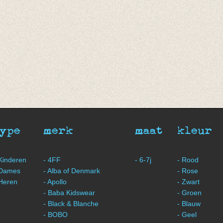
type
merk
maat
kleur
 Kinderen
- 4FF
- 6-7j
- Rood
 Dames
- Alba of Denmark
- Rose
 Heren
- Apollo
- Zwart
- Baba Kidswear
- Groen
- Black & Blanche
- Blauw
- BOBO
- Geel