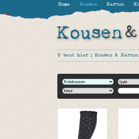
Home
Kousen
Karton
Ko
-50%
-55%
U bent hier :
Kousen & Karton