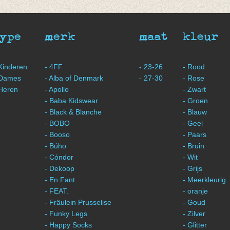
type
merk
maat
kleur
 Kinderen
- 4FF
- 23-26
- Rood
 Dames
- Alba of Denmark
- 27-30
- Rose
 Heren
- Apollo
- Zwart
- Baba Kidswear
- Groen
- Black & Blanche
- Blauw
- BOBO
- Geel
- Booso
- Paars
- Búho
- Bruin
- Cóndor
- Wit
- Dekoop
- Grijs
- En Fant
- Meerkleurig
- FEAT.
- oranje
- Fräulein Prusselise
- Goud
- Funky Legs
- Zilver
- Happy Socks
- Glitter