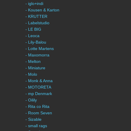
- iglo+indi
- Kousen & Karton
- KRUTTER
- Labelstudio
- LE BIG
- Leoca
- Lily-Balou
- Lotte Martens
- Maxomorra
- Melton
- Miniature
- Molo
- Monk & Anna
- MOTORETA
- mp Denmark
- Oilily
- Rita co Rita
- Room Seven
- Sizable
- small rags