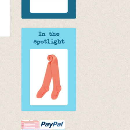
In the
spotlight
pen