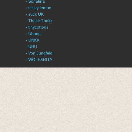
- Sonatina
- sticky lemon
- suck UK
- Thokk Thokk
- tinycottons
- Ubang
- UNKK
- URU
- Von Jungfeld
- WOLF&RITA