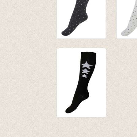
Kniekousen Small
Kniekou
dots Dark grey
dots pea
€ 9,95
€ 9,95
Kniekous
zwart/zilver