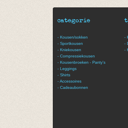
€ 8,95
€ 4,47
categorie
- Kousen/sokken
-
- Sportkousen
-
- Kniekousen
-
- Compressiekousen
- Kousenbroeken - Panty's
- Leggings
- Shirts
- Accessoires
- Cadeaubonnen