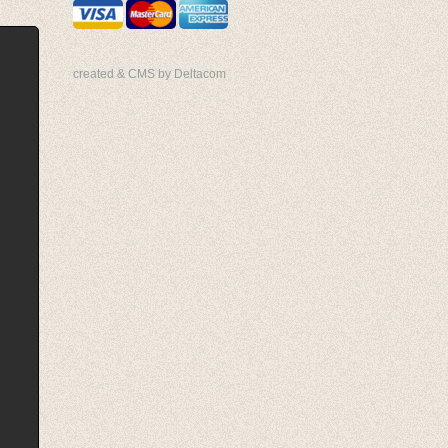
created & CMS by Deltacom