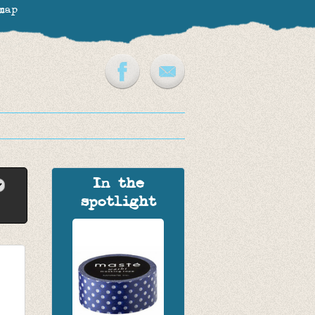
map
In the
spotlight