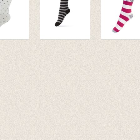
sen Small
Kniekousen
Kniekousen stre
rl Grey
zwart/grijs gestreept
en sterren
€ 6,95
pink/wit/grijs
€ 10,95
€ 4,97