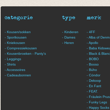
€ 16,00
€ 8,00
categorie
type
merk
- Kousen/sokken
- Kinderen
- 4FF
- Sportkousen
- Dames
- Alba of Denm
- Kniekousen
- Heren
- Apollo
- Compressiekousen
- Baba Kidswe
- Kousenbroeken - Panty's
- Black & Blan
- Leggings
- BOBO
- Shirts
- Booso
- Accessoires
- Búho
- Cadeaubonnen
- Cóndor
- Dekoop
- En Fant
- FEAT.
- Fräulein Prus
- Funky Legs
- Happy Socks