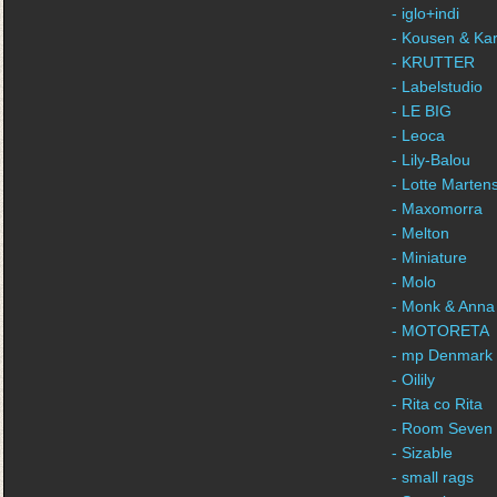
- iglo+indi
- Kousen & Ka
- KRUTTER
- Labelstudio
- LE BIG
- Leoca
- Lily-Balou
- Lotte Marten
- Maxomorra
- Melton
- Miniature
- Molo
- Monk & Anna
- MOTORETA
- mp Denmark
- Oilily
- Rita co Rita
- Room Seven
- Sizable
- small rags