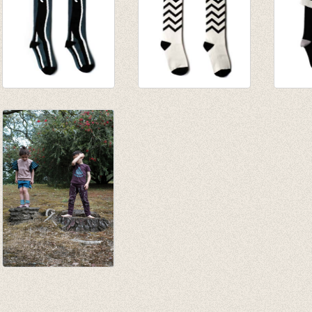
Kniekousen ANIMAL
Kniekousen WAVES
Kniek
€ 17,50
€ 17,50
BLAC
€ 8,75
€ 8,75
€ 17,5
€ 8,75
Kniekousen Black
stripe