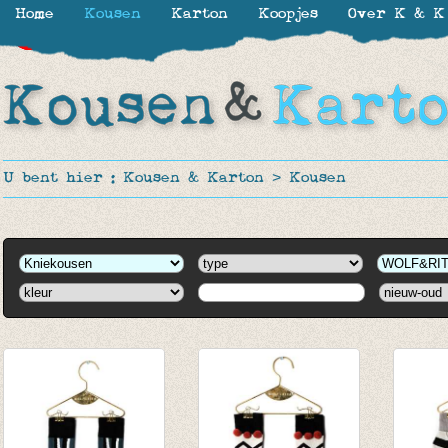
Home
Kousen
Karton
Koopjes
Over K & K
-50%
-50%
-50%
-50%
-50%
U bent hier :
Kousen & Karton
>
Kousen