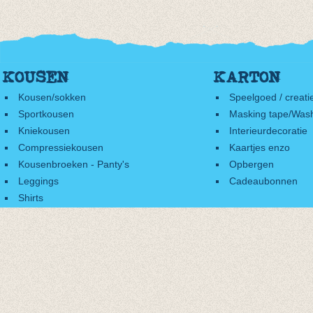
KOUSEN
KARTON
Kousen/sokken
Speelgoed / creati
Sportkousen
Masking tape/Wash
Kniekousen
Interieurdecoratie
Compressiekousen
Kaartjes enzo
Kousenbroeken - Panty's
Opbergen
Leggings
Cadeaubonnen
Shirts
Accessoires
Cadeaubonnen