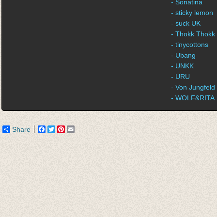
- Sonatina
- sticky lemon
- suck UK
- Thokk Thokk
- tinycottons
- Ubang
- UNKK
- URU
- Von Jungfeld
- WOLF&RITA
Share
Facebook
Twitter
Pinterest
Email