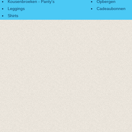
Kousenbroeken - Panty's
Opbergen
Leggings
Cadeaubonnen
Shirts
Accessoires
Cadeaubonnen