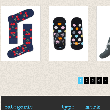
Valentines Box man
Sokken Iris Apfel
Sokke
€ 27,50
Plaid
black/
€ 9,95
€ 8,95
€ 5,97
Sokken Cherry
Lage sokken Big
Sokke
marine
Dot 'liner'
dark P
€ 8,95
€ 7,00
green
1
2
3
4
»
€ 7,95
categorie
type
merk