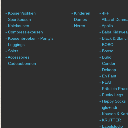
- Kousen/sokken
- Kinderen
- 4FF
- Sportkousen
- Dames
- Alba of Denm
- Kniekousen
- Heren
- Apollo
- Compressiekousen
- Baba Kidswea
- Kousenbroeken - Panty's
- Black & Blanc
- Leggings
- BOBO
- Shirts
- Booso
- Accessoires
- Búho
- Cadeaubonnen
- Cóndor
- Dekoop
- En Fant
- FEAT.
- Fräulein Pruss
- Funky Legs
- Happy Socks
- iglo+indi
- Kousen & Kar
- KRUTTER
- Labelstudio