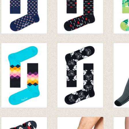
Sokken Mini Flower
Sokken Key To My
sokke
marine
Heart
green
€ 8,95
€ 8,95
€ 8,95
Sokken Faded
Sokken Dog
Sokke
Diamond blue/mint
€ 8,95
dark 
€ 8,95
scelet