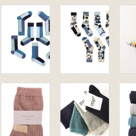
Sokken Glitter Line
Sokken Glitter Line
Sokke
Pink Beige
Oat
Copen
€ 8,50
€ 8,50
sokke
€ 32,5
Sokken Holcher 7
Sokken Wegner 7
Sokke
solo sokken
solo sokken
solo 
€ 32,50
€ 32,50
€ 32,5