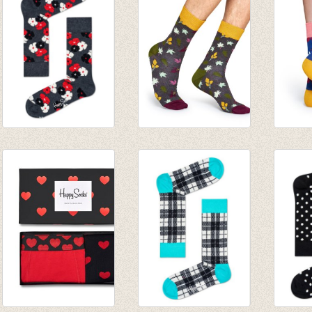
€ 7,95
Sokken Kimono
Sokken Fall
Sokken
Antracite
Brown/oker/green
Blue/
€ 8,95
€ 8,95
€ 8,95