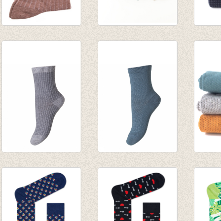
Sokken Glitter
Sokken Navy waffle
Sokke
Hazelnut
€ 6,95
waffle
€ 7,50
€ 6,95
Sokken Grey waffle
Sokken Dusty Green
Sokke
€ 6,95
€ 6,95
€ 6,95