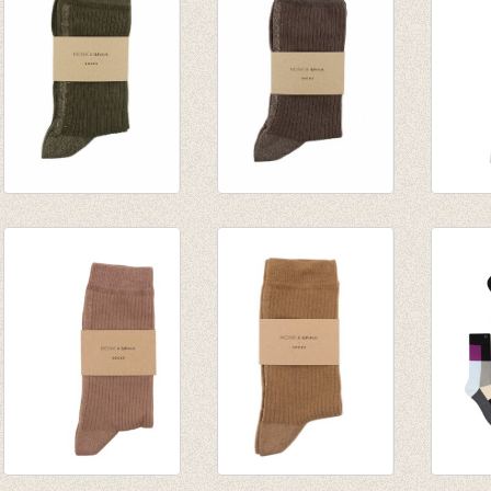
Sokken Glitter Line
Sokken Glitter Line
Sokken
Olive
Cacao
Black
€ 8,50
€ 8,50
€ 8,50