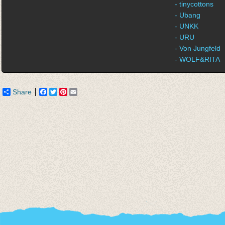
- tinycottons
- Ubang
- UNKK
- URU
- Von Jungfeld
- WOLF&RITA
Share
Facebook
Twitter
Pinterest
Email