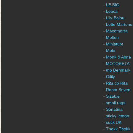
- LE BIG
- Leoca
- Lily-Balou
- Lotte Martens
- Maxomorra
- Melton
- Miniature
- Molo
- Monk & Anna
- MOTORETA
- mp Denmark
- Oilily
- Rita co Rita
- Room Seven
- Sizable
- small rags
- Sonatina
- sticky lemon
- suck UK
- Thokk Thokk