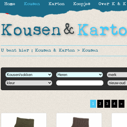
Home
Kousen
Karton
Koopjes
Over K & K
-30%
-40%
U bent hier :
Kousen & Karton
>
Kousen
1
2
3
4
»