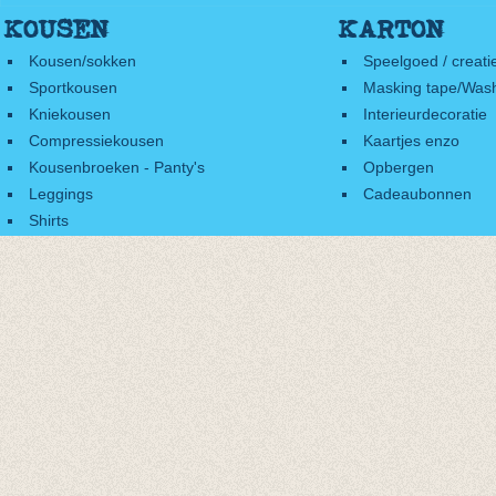
KOUSEN
KARTON
Kousen/sokken
Speelgoed / creati
Sportkousen
Masking tape/Wash
Kniekousen
Interieurdecoratie
Compressiekousen
Kaartjes enzo
Kousenbroeken - Panty's
Opbergen
Leggings
Cadeaubonnen
Shirts
Accessoires
Cadeaubonnen