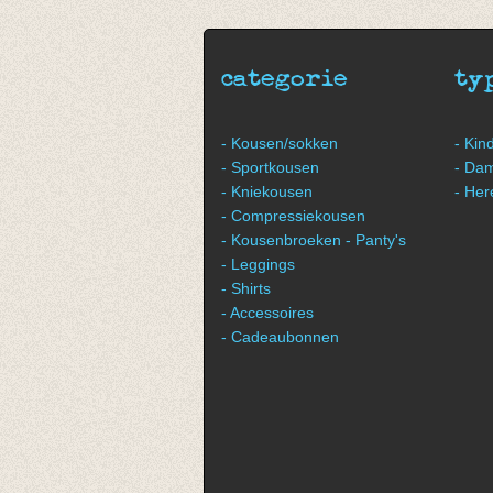
tot € 9,50
van € 8,
tot € 10
categorie
ty
- Kousen/sokken
- Kin
- Sportkousen
- Da
- Kniekousen
- Her
- Compressiekousen
- Kousenbroeken - Panty's
- Leggings
- Shirts
- Accessoires
- Cadeaubonnen