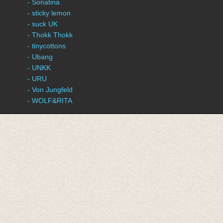
- Sonatina
- sticky lemon
- suck UK
- Thokk Thokk
- tinycottons
- Ubang
- UNKK
- URU
- Von Jungfeld
- WOLF&RITA