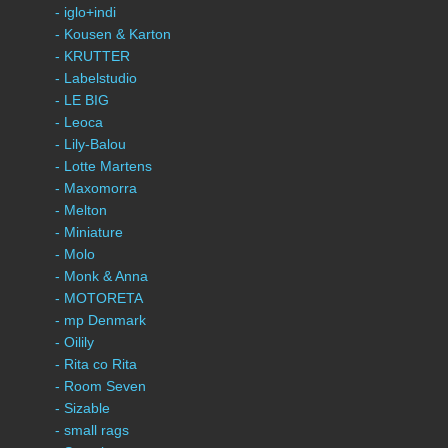
- iglo+indi
- Kousen & Karton
- KRUTTER
- Labelstudio
- LE BIG
- Leoca
- Lily-Balou
- Lotte Martens
- Maxomorra
- Melton
- Miniature
- Molo
- Monk & Anna
- MOTORETA
- mp Denmark
- Oilily
- Rita co Rita
- Room Seven
- Sizable
- small rags