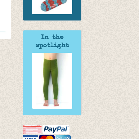
In the
spotlight
ud'