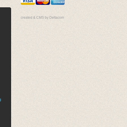
created & CMS by Deltacom
g