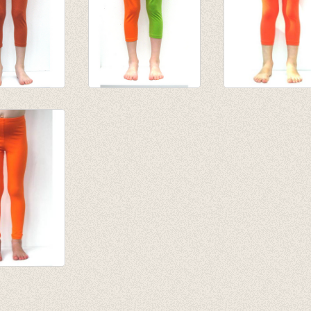
ging
3/4e legging 2-
3/4e legging - 'o
ta/roest
kleurig
Oranje 50%
75
€ 10,50
€ 8,95
0
€ 4,50
egging