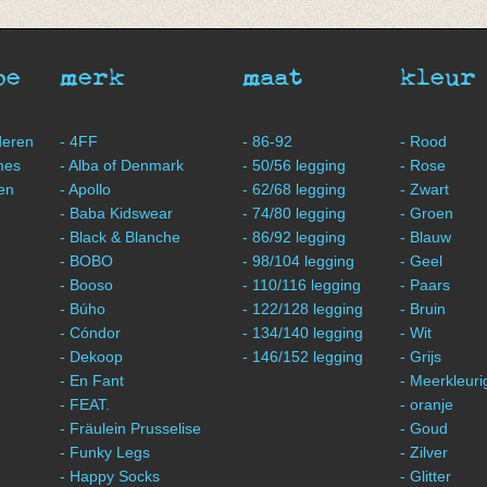
45
,95
pe
merk
maat
kleur
deren
- 4FF
- 86-92
- Rood
mes
- Alba of Denmark
- 50/56 legging
- Rose
en
- Apollo
- 62/68 legging
- Zwart
- Baba Kidswear
- 74/80 legging
- Groen
- Black & Blanche
- 86/92 legging
- Blauw
- BOBO
- 98/104 legging
- Geel
- Booso
- 110/116 legging
- Paars
- Búho
- 122/128 legging
- Bruin
- Cóndor
- 134/140 legging
- Wit
- Dekoop
- 146/152 legging
- Grijs
- En Fant
- Meerkleuri
- FEAT.
- oranje
- Fräulein Prusselise
- Goud
- Funky Legs
- Zilver
- Happy Socks
- Glitter