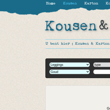
Home
Kousen
Karton
Ko
U bent hier :
Kousen & Karton
Ge