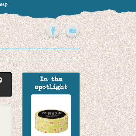
map
In the
spotlight