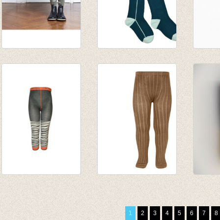
Kousenbroek Apollo
Kousenbroek Petrol
Kouse
Dark Army
Stripes
Tights
€ 17,95
€ 13,95
Blue
€ 12,56
€ 19,9
Hippe kousenbroek
Kousenbroek met
Kouse
zonder voet zebra
fijne rib Toffee
Cross
€ 13,95
van € 12,50
€ 13,5
1
2
3
4
5
6
7
8
€ 10,00
tot € 16,50