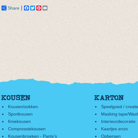
Share
Facebook
Twitter
Pinterest
Email
KOUSEN
KARTON
Kousen/sokken
Speelgoed / creati
Sportkousen
Masking tape/Wash
Kniekousen
Interieurdecoratie
Compressiekousen
Kaartjes enzo
Kousenbroeken - Panty's
Opbergen