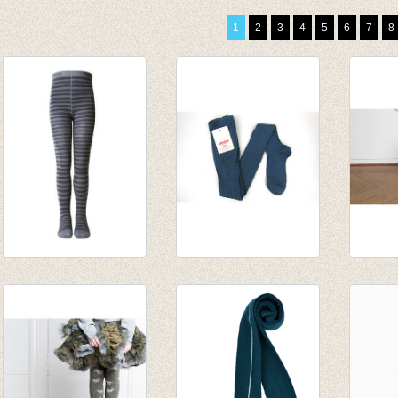
1
2
3
4
5
6
7
8
Kousenbroek
kousenbroek met
Kouse
wol/katoen -
fijne rib Cobalto
Babett
gestreept
van € 11,50
€ 17,9
lichtgrijs/donkergrijs
tot € 16,50
€ 12,5
€ 24,95
€ 17,46