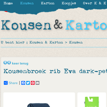
Home
Kousen
Karton
Koopjes
Over K & K
-30%
-30%
-30%
-50%
-28%
U bent hier :
Kousen & Karton
>
Kousen
keer terug
Kousenbroek rib Eva dark-pe
Share
Facebook
Twitter
Pinterest
Email